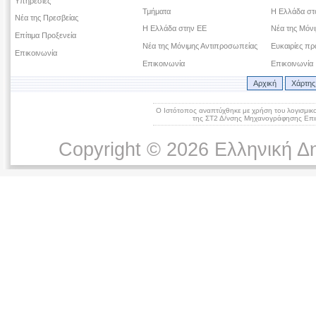
Υπηρεσίες
Τμήματα
Η Ελλάδα σ
Νέα της Πρεσβείας
Η Ελλάδα στην ΕΕ
Νέα της Μόν
Επίτιμα Προξενεία
Νέα της Μόνιμης Αντιπροσωπείας
Ευκαιρίες πρ
Επικοινωνία
Επικοινωνία
Επικοινωνία
Αρχική
Χάρτης
Ο Ιστότοπος αναπτύχθηκε με χρήση του λογισμικ
της ΣΤ2 Δ/νσης Μηχανογράφησης Επικ
Copyright © 2026 Ελληνική Δ