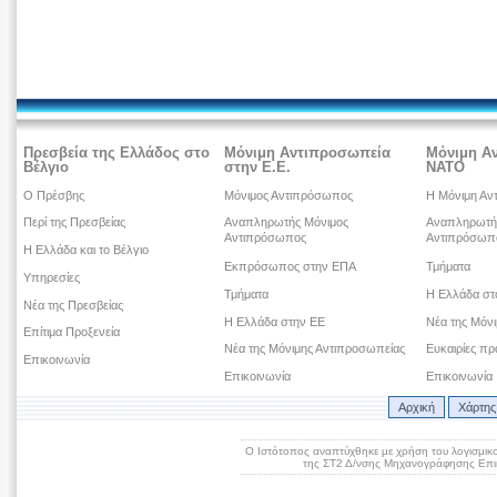
Πρεσβεία της Ελλάδος στο
Μόνιμη Αντιπροσωπεία
Μόνιμη Α
Βέλγιο
στην Ε.Ε.
ΝΑΤΟ
Ο Πρέσβης
Μόνιμος Αντιπρόσωπος
Η Μόνιμη Αν
Περί της Πρεσβείας
Αναπληρωτής Μόνιμος
Αναπληρωτή
Αντιπρόσωπος
Αντιπρόσωπ
Η Ελλάδα και το Βέλγιο
Εκπρόσωπος στην ΕΠΑ
Τμήματα
Υπηρεσίες
Τμήματα
Η Ελλάδα σ
Νέα της Πρεσβείας
Η Ελλάδα στην ΕΕ
Νέα της Μόν
Επίτιμα Προξενεία
Νέα της Μόνιμης Αντιπροσωπείας
Ευκαιρίες πρ
Επικοινωνία
Επικοινωνία
Επικοινωνία
Αρχική
Χάρτης
Ο Ιστότοπος αναπτύχθηκε με χρήση του λογισμικ
της ΣΤ2 Δ/νσης Μηχανογράφησης Επικ