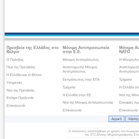
Πρεσβεία της Ελλάδος στο
Μόνιμη Αντιπροσωπεία
Μόνιμη Α
Βέλγιο
στην Ε.Ε.
ΝΑΤΟ
Ο Πρέσβης
Μόνιμος Αντιπρόσωπος
Η Μόνιμη Αν
Περί της Πρεσβείας
Αναπληρωτής Μόνιμος
Αναπληρωτή
Αντιπρόσωπος
Αντιπρόσωπ
Η Ελλάδα και το Βέλγιο
Εκπρόσωπος στην ΕΠΑ
Τμήματα
Υπηρεσίες
Τμήματα
Η Ελλάδα σ
Νέα της Πρεσβείας
Η Ελλάδα στην ΕΕ
Νέα της Μόν
Επίτιμα Προξενεία
Νέα της Μόνιμης Αντιπροσωπείας
Ευκαιρίες πρ
Επικοινωνία
Επικοινωνία
Επικοινωνία
Αρχική
Χάρτης
Ο Ιστότοπος αναπτύχθηκε με χρήση του λογισμικ
της ΣΤ2 Δ/νσης Μηχανογράφησης Επικ