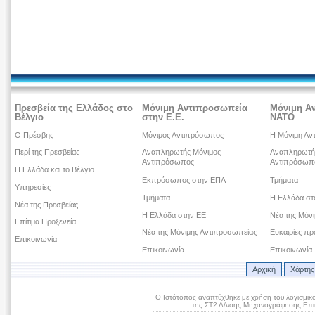
Πρεσβεία της Ελλάδος στο
Μόνιμη Αντιπροσωπεία
Μόνιμη Α
Βέλγιο
στην Ε.Ε.
ΝΑΤΟ
Ο Πρέσβης
Μόνιμος Αντιπρόσωπος
Η Μόνιμη Αν
Περί της Πρεσβείας
Αναπληρωτής Μόνιμος
Αναπληρωτή
Αντιπρόσωπος
Αντιπρόσωπ
Η Ελλάδα και το Βέλγιο
Εκπρόσωπος στην ΕΠΑ
Τμήματα
Υπηρεσίες
Τμήματα
Η Ελλάδα σ
Νέα της Πρεσβείας
Η Ελλάδα στην ΕΕ
Νέα της Μόν
Επίτιμα Προξενεία
Νέα της Μόνιμης Αντιπροσωπείας
Ευκαιρίες πρ
Επικοινωνία
Επικοινωνία
Επικοινωνία
Αρχική
Χάρτης
Ο Ιστότοπος αναπτύχθηκε με χρήση του λογισμικ
της ΣΤ2 Δ/νσης Μηχανογράφησης Επικ