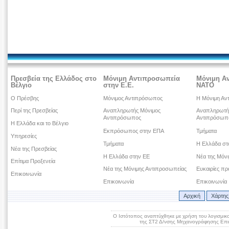
Πρεσβεία της Ελλάδος στο
Μόνιμη Αντιπροσωπεία
Μόνιμη Α
Βέλγιο
στην Ε.Ε.
ΝΑΤΟ
Ο Πρέσβης
Μόνιμος Αντιπρόσωπος
Η Μόνιμη Αν
Περί της Πρεσβείας
Αναπληρωτής Μόνιμος
Αναπληρωτή
Αντιπρόσωπος
Αντιπρόσωπ
Η Ελλάδα και το Βέλγιο
Εκπρόσωπος στην ΕΠΑ
Τμήματα
Υπηρεσίες
Τμήματα
Η Ελλάδα σ
Νέα της Πρεσβείας
Η Ελλάδα στην ΕΕ
Νέα της Μόν
Επίτιμα Προξενεία
Νέα της Μόνιμης Αντιπροσωπείας
Ευκαιρίες πρ
Επικοινωνία
Επικοινωνία
Επικοινωνία
Αρχική
Χάρτης
Ο Ιστότοπος αναπτύχθηκε με χρήση του λογισμικ
της ΣΤ2 Δ/νσης Μηχανογράφησης Επικ