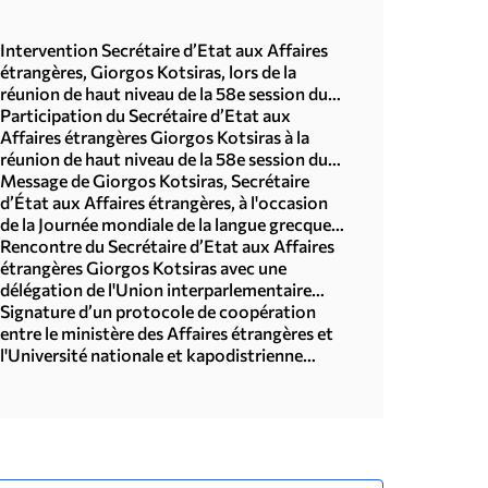
Intervention Secrétaire d’Etat aux Affaires
étrangères, Giorgos Kotsiras, lors de la
réunion de haut niveau de la 58e session du
Conseil des droits de l'homme des Nations
Participation du Secrétaire d’Etat aux
unies (Genève, 25.02.2025)
Affaires étrangères Giorgos Kotsiras à la
réunion de haut niveau de la 58e session du
Conseil des droits de l'homme des Nations
Message de Giorgos Kotsiras, Secrétaire
unies (Genève, 25.02.2025)
d’État aux Affaires étrangères, à l'occasion
de la Journée mondiale de la langue grecque
2025 (9 février 2025)
Rencontre du Secrétaire d’Etat aux Affaires
étrangères Giorgos Kotsiras avec une
délégation de l'Union interparlementaire
mondiale de l'hellénisme (Athènes, 14.1.2025)
Signature d’un protocole de coopération
entre le ministère des Affaires étrangères et
l'Université nationale et kapodistrienne
d'Athènes (Athènes, 14.1.2025)