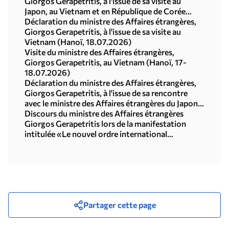
Giorgos Gerapetritis, à l'issue de sa visite au
Japon, au Vietnam et en République de Corée
(Séoul, 21.07.2026)
Déclaration du ministre des Affaires étrangères,
Giorgos Gerapetritis, à l'issue de sa visite au
Vietnam (Hanoï, 18.07.2026)
Visite du ministre des Affaires étrangères,
Giorgos Gerapetritis, au Vietnam (Hanoï, 17-
18.07.2026)
Déclaration du ministre des Affaires étrangères,
Giorgos Gerapetritis, à l'issue de sa rencontre
avec le ministre des Affaires étrangères du Japon,
Toshimitsu Motegi (Tokyo, 16.07.2026)
Discours du ministre des Affaires étrangères
Giorgos Gerapetritis lors de la manifestation
intitulée «Le nouvel ordre international
multipolaire», organisée par l'Université des
Nations Unies à Tokyo (15.07.2026)
Partager cette page