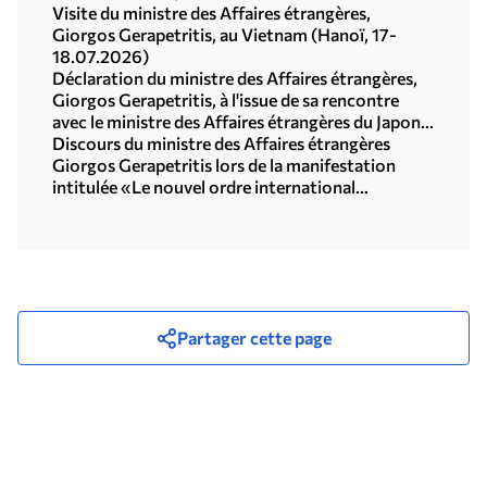
Visite du ministre des Affaires étrangères,
Giorgos Gerapetritis, au Vietnam (Hanoï, 17-
18.07.2026)
Déclaration du ministre des Affaires étrangères,
Giorgos Gerapetritis, à l'issue de sa rencontre
avec le ministre des Affaires étrangères du Japon,
Toshimitsu Motegi (Tokyo, 16.07.2026)
Discours du ministre des Affaires étrangères
Giorgos Gerapetritis lors de la manifestation
intitulée «Le nouvel ordre international
multipolaire», organisée par l'Université des
Nations Unies à Tokyo (15.07.2026)
Partager cette page