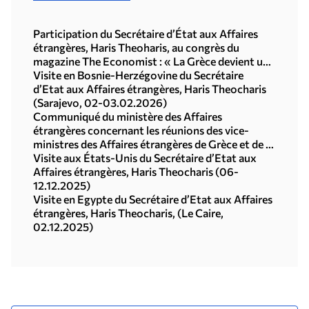
Participation du Secrétaire d’État aux Affaires
étrangères, Haris Theoharis, au congrès du
magazine The Economist : « La Grèce devient un
repère stable pour les investissements, les
Visite en Bosnie-Herzégovine du Secrétaire
exportations et la croissance en cette période de
d’Etat aux Affaires étrangères, Haris Theocharis
turbulences » (Athènes, 10 juillet 2026)
(Sarajevo, 02-03.02.2026)
Communiqué du ministère des Affaires
étrangères concernant les réunions des vice-
ministres des Affaires étrangères de Grèce et de la
Türkiye sur le dialogue politique et l'agenda
Visite aux États-Unis du Secrétaire d’Etat aux
positif (Athènes, 20-21 janvier 2026)
Affaires étrangères, Haris Theocharis (06-
12.12.2025)
Visite en Egypte du Secrétaire d’Etat aux Affaires
étrangères, Haris Theocharis, (Le Caire,
02.12.2025)