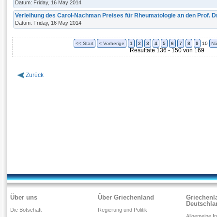
Datum: Friday, 16 May 2014
Verleihung des Carol-Nachman Preises für Rheumatologie an den Prof. Dr
Datum: Friday, 16 May 2014
<< Start
< Vorherige
1
2
3
4
5
6
7
8
9
10
Nä
Resultate 136 - 150 von 169
Zurück
Über uns
Über Griechenland
Griechenl
Deutschla
Die Botschaft
Regierung und Politik
Allgemeine I