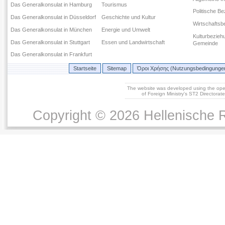
Das Generalkonsulat in Hamburg
Tourismus
Politische B
Das Generalkonsulat in Düsseldorf
Geschichte und Kultur
Wirtschaftsb
Das Generalkonsulat in München
Energie und Umwelt
Kulturbezieh
Das Generalkonsulat in Stuttgart
Essen und Landwirtschaft
Gemeinde
Das Generalkonsulat in Frankfurt
Startseite
Sitemap
Όροι Χρήσης (Nutzungsbedingunge
The website was developed using the op
of Foreign Ministry's ST2 Directora
Copyright © 2026 Hellenische R