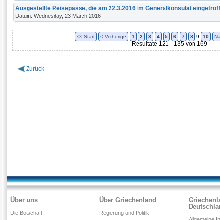
Ausgestellte Reisepässe, die am 22.3.2016 im Generalkonsulat eingetroff
Datum: Wednesday, 23 March 2016
<< Start
< Vorherige
1
2
3
4
5
6
7
8
9
10
Nä
Resultate 121 - 135 von 169
Zurück
Über uns
Über Griechenland
Griechenl
Deutschla
Die Botschaft
Regierung und Politik
Allgemeine I