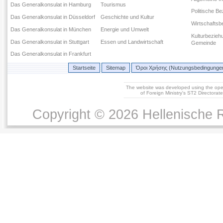
Das Generalkonsulat in Hamburg
Tourismus
Politische B
Das Generalkonsulat in Düsseldorf
Geschichte und Kultur
Wirtschaftsb
Das Generalkonsulat in München
Energie und Umwelt
Kulturbezieh
Das Generalkonsulat in Stuttgart
Essen und Landwirtschaft
Gemeinde
Das Generalkonsulat in Frankfurt
Startseite
Sitemap
Όροι Χρήσης (Nutzungsbedingunge
The website was developed using the op
of Foreign Ministry's ST2 Directora
Copyright © 2026 Hellenische R