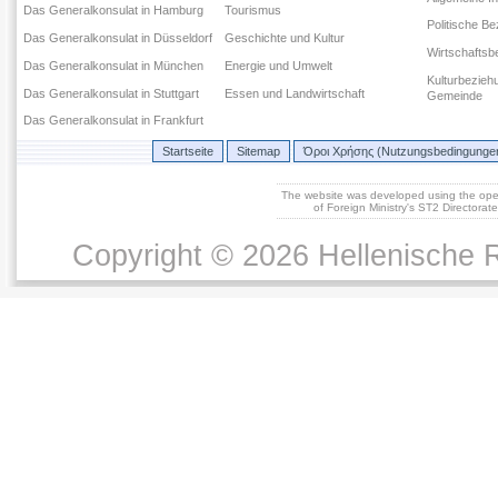
Das Generalkonsulat in Hamburg
Tourismus
Politische B
Das Generalkonsulat in Düsseldorf
Geschichte und Kultur
Wirtschaftsb
Das Generalkonsulat in München
Energie und Umwelt
Kulturbezieh
Das Generalkonsulat in Stuttgart
Essen und Landwirtschaft
Gemeinde
Das Generalkonsulat in Frankfurt
Startseite
Sitemap
Όροι Χρήσης (Nutzungsbedingunge
The website was developed using the op
of Foreign Ministry's ST2 Directora
Copyright © 2026 Hellenische R