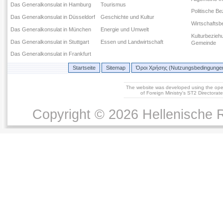
Das Generalkonsulat in Hamburg
Tourismus
Politische B
Das Generalkonsulat in Düsseldorf
Geschichte und Kultur
Wirtschaftsb
Das Generalkonsulat in München
Energie und Umwelt
Kulturbezieh
Das Generalkonsulat in Stuttgart
Essen und Landwirtschaft
Gemeinde
Das Generalkonsulat in Frankfurt
Startseite
Sitemap
Όροι Χρήσης (Nutzungsbedingunge
The website was developed using the op
of Foreign Ministry's ST2 Directora
Copyright © 2026 Hellenische R