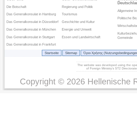
Deutschla
Die Botschaft
Regierung und Politik
Allgemeine I
Das Generalkonsulat in Hamburg
Tourismus
Politische B
Das Generalkonsulat in Düsseldorf
Geschichte und Kultur
Wirtschaftsb
Das Generalkonsulat in München
Energie und Umwelt
Kulturbezieh
Das Generalkonsulat in Stuttgart
Essen und Landwirtschaft
Gemeinde
Das Generalkonsulat in Frankfurt
Startseite
Sitemap
Όροι Χρήσης (Nutzungsbedingunge
The website was developed using the op
of Foreign Ministry's ST2 Directora
Copyright © 2026 Hellenische R