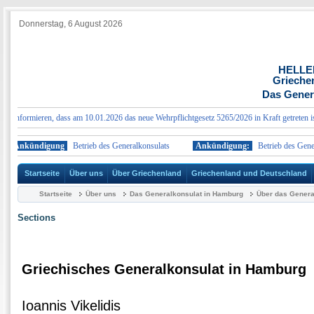
Donnerstag, 6 August 2026
HELLE
Grieche
Das Gener
informieren, dass am 10.01.2026 das neue Wehrpflichtgesetz 5265/2026 in Kraft getreten ist, 
Ankündigung
Betrieb des Generalkonsulats
Ankündigung:
Betrieb des General
Startseite
Über uns
Über Griechenland
Griechenland und Deutschland
Startseite
Über uns
Das Generalkonsulat in Hamburg
Über das Genera
Sections
Griechisches Generalkonsulat in Hamburg
Ioannis Vikelidis