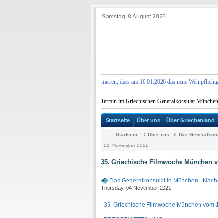
Samstag, 8 August 2026
UNG:
Wir möchten Sie darüber informieren, dass am 10.01.2026 das neue Wehrpflichtgesetz 
 bitten all diejenigen Bürger, die einen Termin im Griechischen Generalkonsulat München vere
Startseite
Über uns
Über Griechenland
Startseite
Über uns
Das Generalkons
21. November 2021
35. Griechische Filmwoche München v
Das Generalkonsulat in München
-
Nachr
Thursday, 04 November 2021
35. Griechische Filmwoche München vom 1