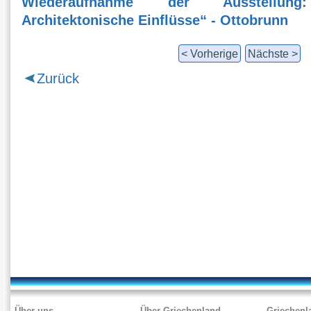
Wiederaufnahme der Ausstellung:
Architektonische Einflüsse“ - Ottobrunn
< Vorherige
Nächste >
Zurück
Über uns
Über Griechenland
Griechenl