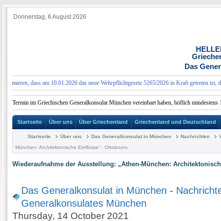
Donnerstag, 6 August 2026
HELLE
Grieche
Das Gener
mieren, dass am 10.01.2026 das neue Wehrpflichtgesetz 5265/2026 in Kraft getreten ist, das w
en Termin im Griechischen Generalkonsulat München vereinbart haben, höflich mindestens 10 M
Startseite
Über uns
Über Griechenland
Griechenland und Deutschland
Startseite
Über uns
Das Generalkonsulat in München
Nachrichten
München: Architektonische Einflüsse“ - Ottobrunn
Wiederaufnahme der Ausstellung: „Athen-München: Architektonische
Das Generalkonsulat in München
-
Nachricht
Generalkonsulates München
Thursday, 14 October 2021