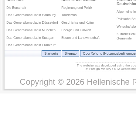
Deutschla
Die Botschaft
Regierung und Politik
Allgemeine I
Das Generalkonsulat in Hamburg
Tourismus
Politische B
Das Generalkonsulat in Düsseldorf
Geschichte und Kultur
Wirtschaftsb
Das Generalkonsulat in München
Energie und Umwelt
Kulturbezieh
Das Generalkonsulat in Stuttgart
Essen und Landwirtschaft
Gemeinde
Das Generalkonsulat in Frankfurt
Startseite
Sitemap
Όροι Χρήσης (Nutzungsbedingunge
The website was developed using the op
of Foreign Ministry's ST2 Directora
Copyright © 2026 Hellenische R