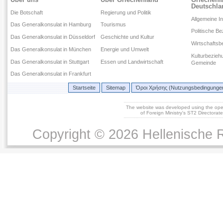
Deutschla
Die Botschaft
Regierung und Politik
Allgemeine I
Das Generalkonsulat in Hamburg
Tourismus
Politische B
Das Generalkonsulat in Düsseldorf
Geschichte und Kultur
Wirtschaftsb
Das Generalkonsulat in München
Energie und Umwelt
Kulturbezieh
Das Generalkonsulat in Stuttgart
Essen und Landwirtschaft
Gemeinde
Das Generalkonsulat in Frankfurt
Startseite
Sitemap
Όροι Χρήσης (Nutzungsbedingunge
The website was developed using the op
of Foreign Ministry's ST2 Directora
Copyright © 2026 Hellenische R