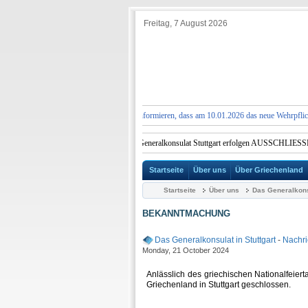
Freitag, 7 August 2026
CHUNG:
Wir möchten Sie darüber informieren, dass am 10.01.2026 das neue Wehrpflichtgese
lle Dienstleistungen im Griechischen Generalkonsulat Stuttgart erfolgen AUSSCHLIESSLICH
Startseite
Über uns
Über Griechenland
Startseite
Über uns
Das Generalkonsu
BEKANNTMACHUNG
Das Generalkonsulat in Stuttgart
-
Nachri
Monday, 21 October 2024
Anlässlich des griechischen Nationalfeier
Griechenland in Stuttgart geschlossen.