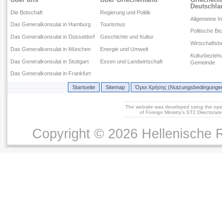
Deutschla
Die Botschaft
Regierung und Politik
Allgemeine I
Das Generalkonsulat in Hamburg
Tourismus
Politische B
Das Generalkonsulat in Düsseldorf
Geschichte und Kultur
Wirtschaftsb
Das Generalkonsulat in München
Energie und Umwelt
Kulturbezieh
Das Generalkonsulat in Stuttgart
Essen und Landwirtschaft
Gemeinde
Das Generalkonsulat in Frankfurt
Startseite
Sitemap
Όροι Χρήσης (Nutzungsbedingunge
The website was developed using the op
of Foreign Ministry's ST2 Directora
Copyright © 2026 Hellenische R