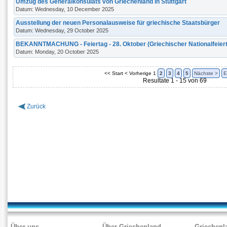
Umzug des Generalkonsulats von Griechenland in Stuttgart
Datum: Wednesday, 10 December 2025
Ausstellung der neuen Personalausweise für griechische Staatsbürger
Datum: Wednesday, 29 October 2025
ΒEKANNTMACHUNG - Feiertag - 28. Oktober (Griechischer Nationalfeier
Datum: Monday, 20 October 2025
<< Start
< Vorherige
1
2
3
4
5
Nächste >
E
Resultate 1 - 15 von 69
Zurück
Über uns
Über Griechenland
Griechenl