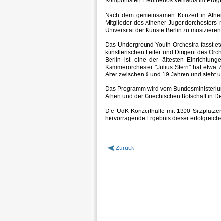
Komponisten Eleutherios Veniadis im Pro
Nach dem gemeinsamen Konzert in Athen 
Mitglieder des Athener Jugendorchesters 
Universität der Künste Berlin zu musizieren
Das Underground Youth Orchestra fasst et
künstlerischen Leiter und Dirigent des Orche
Berlin ist eine der ältesten Einrichtun
Kammerorchester "Julius Stern" hat etwa 
Alter zwischen 9 und 19 Jahren und steht un
Das Programm wird vom Bundesministerium 
Athen und der Griechischen Botschaft in De
Die UdK-Konzerthalle mit 1300 Sitzplätze
hervorragende Ergebnis dieser erfolgrei
Zurück