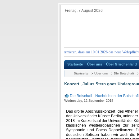
Freitag, 7 August 2026
HUNG:
Wir möchten Sie darüber informieren, dass am 10.01.2026 das neue Wehrpflichtgeset
Startseite
Über uns
Über Griechenland
Startseite
Über uns
Die Botschaft
Konzert „Julius Stern goes Undergrou
Die Botschaft
-
Nachrichten der Botschaft
Wednesday, 12 September 2018
Das große Abschlusskonzert des Athener
der Universität der Künste Berlin, unter d
2018 im Konzertsaal der Universität der Kü
klassischen westeuropäischen zur zei
Symphonie und Bachs Doppelkonzert für 
deutschen Solisten haben wir auch die Ba