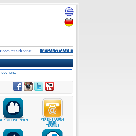
n mit sich bringt
BEKANNTMACHUNG:
Wir möchten Sie darüber informieren, da
VEREINBARUNG
DIENSTLEISTUNGEN
EINES
TERMINS