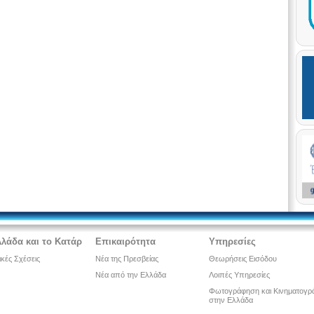
λλάδα και το Κατάρ
Επικαιρότητα
Υπηρεσίες
ικές Σχέσεις
Νέα της Πρεσβείας
Θεωρήσεις Εισόδου
Νέα από την Ελλάδα
Λοιπές Υπηρεσίες
Φωτογράφηση και Κινηματογρ
στην Ελλάδα