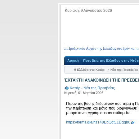
Κυριακή, 9 Αυγούστου 2026
τοιχεία επικοινωνίας Πρεσβειών και Προξενικών Αρχών της Ελλάδας στο Ιράν και τη Μέση 
Αρχική
Πρεσβεία της Ελλάδος στην Ντόχ
Η Ελλάδα στο Κατάρ
Νέα της Πρεσβείας
ΈΚΤΑΚΤΗ ΑΝΑΚΟΙΝΩΣΗ ΤΗΣ ΠΡΕΣΒΕΙ
Κατάρ
-
Νέα της Πρεσβείας
Κυριακή, 01 Μαρτίου 2026
Πέραν της βάσης δεδομένων που τηρεί η Πρ
την περίπτωση και μόνο που διοργανωθεί
μπορείτε να εγγράφεστε εάν επιθυμείτε.
https://forms.gle/nzT48EbQdtL1Dqqb6