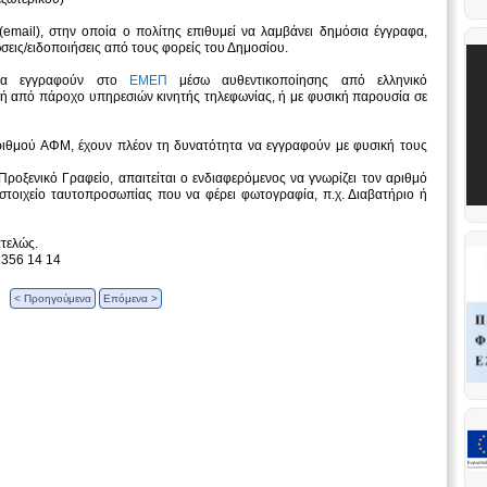
(email), στην οποία ο πολίτης επιθυμεί να λαμβάνει δημόσια έγγραφα,
ώσεις/ειδοποιήσεις από τους φορείς του Δημοσίου.
 να εγγραφούν στο
ΕΜΕΠ
μέσω αυθεντικοποίησης από ελληνικό
ή από πάροχο υπηρεσιών κινητής τηλεφωνίας, ή με φυσική παρουσία σε
 αριθμού ΑΦΜ, έχουν πλέον τη δυνατότητα να εγγραφούν με φυσική τους
οξενικό Γραφείο, απαιτείται ο ενδιαφερόμενος να γνωρίζει τον αριθμό
στοιχείο ταυτοπροσωπίας που να φέρει φωτογραφία, π.χ. Διαβατήριο ή
τελώς.
 356 14 14
< Προηγούμενα
Επόμενα >