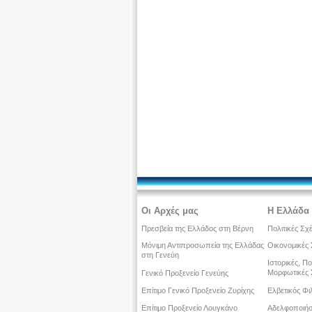
Οι Αρχές μας
Η Ελλάδα 
Πρεσβεία της Ελλάδος στη Βέρνη
Πολιτικές Σχ
Μόνιμη Αντιπροσωπεία της Ελλάδας
Οικονομικές 
στη Γενεύη
Ιστορικές, Πο
Μορφωτικές 
Γενικό Προξενείο Γενεύης
Επίτιμο Γενικό Προξενείο Ζυρίχης
Ελβετικός Φι
Επίτιμο Προξενείο Λουγκάνο
Αδελφοποιήσ