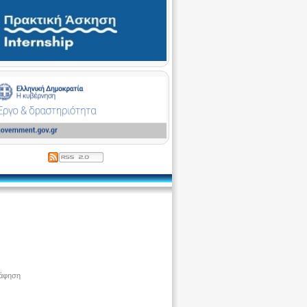
ράφηση