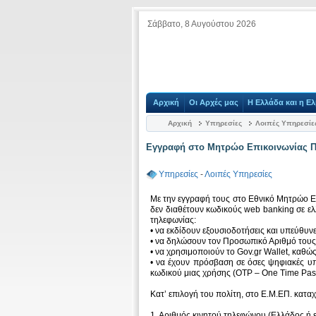
Σάββατο, 8 Αυγούστου 2026
Αρχική
Οι Αρχές μας
Η Ελλάδα και η Ελ
Αρχική
Υπηρεσίες
Λοιπές Υπηρεσίε
Εγγραφή στο Μητρώο Επικοινωνίας 
Υπηρεσίες
-
Λοιπές Υπηρεσίες
Με την εγγραφή τους στο Εθνικό Μητρώο Επι
δεν διαθέτουν κωδικούς web banking σε ελ
τηλεφωνίας:
• να εκδίδουν εξουσιοδοτήσεις και υπεύθυν
• να δηλώσουν τον Προσωπικό Αριθμό του
• να χρησιμοποιούν το Gov.gr Wallet, καθώς
• να έχουν πρόσβαση σε όσες ψηφιακές υπ
κωδικού μιας χρήσης (OTP – One Time Pas
Κατ’ επιλογή του πολίτη, στο Ε.Μ.ΕΠ. καταχ
1. Αριθμός κινητού τηλεφώνου (Ελλάδος ή 