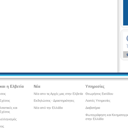
και η Ελβετία
Νέα
Υπηρεσίες
έσεις
Νέα απο τις Αρχές μας στην Ελβετία
Θεωρήσεις Εισόδου
Σχέσεις
Εκδηλώσεις - Δραστηριότητες
Λοιπές Υπηρεσίες
λιτιστικές και
Νέα από την Ελλάδα
Διαβατήρια
Σχέσεις
Φωτογράφηση και Κινηματογ
στην Ελλάδα
λελληνισμός
εις