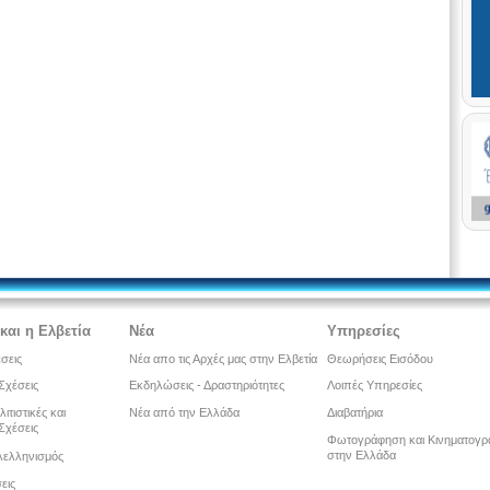
και η Ελβετία
Νέα
Υπηρεσίες
έσεις
Νέα απο τις Αρχές μας στην Ελβετία
Θεωρήσεις Εισόδου
Σχέσεις
Εκδηλώσεις - Δραστηριότητες
Λοιπές Υπηρεσίες
λιτιστικές και
Νέα από την Ελλάδα
Διαβατήρια
Σχέσεις
Φωτογράφηση και Κινηματογ
στην Ελλάδα
λελληνισμός
εις