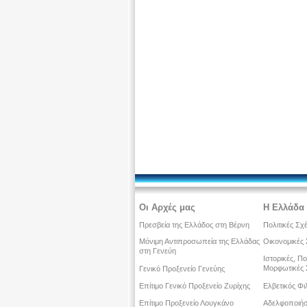
Οι Αρχές μας
Η Ελλάδα 
Πρεσβεία της Ελλάδος στη Βέρνη
Πολιτικές Σχ
Μόνιμη Αντιπροσωπεία της Ελλάδας
Οικονομικές 
στη Γενεύη
Ιστορικές, Πο
Μορφωτικές 
Γενικό Προξενείο Γενεύης
Επίτιμο Γενικό Προξενείο Ζυρίχης
Ελβετικός Φι
Επίτιμο Προξενείο Λουγκάνο
Αδελφοποιήσ