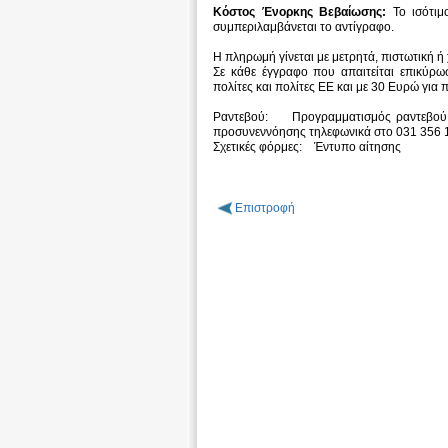
Κόστος Ένορκης Βεβαίωσης:
Το ισότι
συμπεριλαμβάνεται το αντίγραφο.
Η πληρωμή γίνεται με μετρητά, πιστωτική ή 
Σε κάθε έγγραφο που απαιτείται επικύρω
πολίτες και πολίτες ΕΕ και με 30 Ευρώ για 
Ραντεβού: Προγραμματισμός ραντεβού μ
προσυνεννόησης τηλεφωνικά στο 031 356 
Σχετικές φόρμες: Έντυπο αίτησης
Επιστροφή