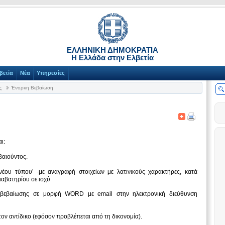
ΕΛΛΗΝΙΚΗ ΔΗΜΟΚΡΑΤΙΑ
Η Ελλάδα στην Ελβετία
βετία
Νέα
Υπηρεσίες
ς
Ένορκη Βεβαίωση
ι:
αιούντος.
νέου τύπου’ -με αναγραφή στοιχείων με λατινικούς χαρακτήρες, κατά
ιαβατηρίου σε ισχύ
βεβαίωσης σε μορφή WORD με email στην ηλεκτρονική διεύθυνση
ον αντίδικο (εφόσον προβλέπεται από τη δικονομία).