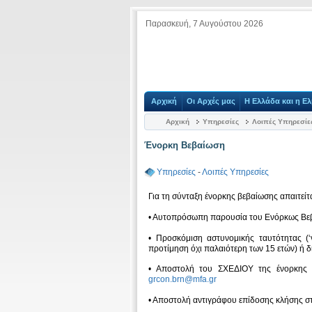
Παρασκευή, 7 Αυγούστου 2026
Αρχική
Οι Αρχές μας
Η Ελλάδα και η Ελ
Αρχική
Υπηρεσίες
Λοιπές Υπηρεσίε
Ένορκη Βεβαίωση
Υπηρεσίες
-
Λοιπές Υπηρεσίες
Για τη σύνταξη ένορκης βεβαίωσης απαιτείτα
• Αυτοπρόσωπη παρουσία του Ενόρκως Βεβ
• Προσκόμιση αστυνομικής ταυτότητας (‘
προτίμηση όχι παλαιότερη των 15 ετών) ή δ
• Αποστολή του ΣΧΕΔΙΟΥ της ένορκης 
grcon.brn@mfa.gr
• Αποστολή αντιγράφου επίδοσης κλήσης στ