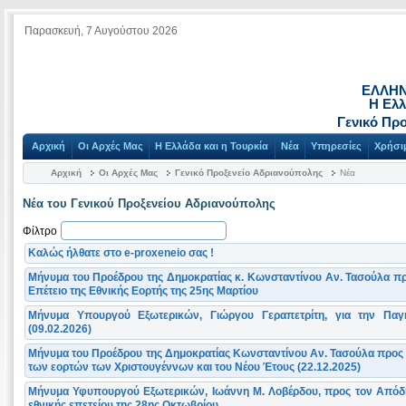
Παρασκευή, 7 Αυγούστου 2026
ΕΛΛΗΝ
Η Ελλ
Γενικό Πρ
Αρχική
Οι Αρχές Μας
Η Ελλάδα και η Τουρκία
Νέα
Υπηρεσίες
Χρήσι
Αρχική
Οι Αρχές Μας
Γενικό Προξενείο Αδριανούπολης
Νέα
Νέα του Γενικού Προξενείου Αδριανούπολης
Φίλτρο
Καλώς ήλθατε στο e-proxeneio σας !
Μήνυμα του Προέδρου της Δημοκρατίας κ. Κωνσταντίνου Αν. Τασούλα π
Επέτειο της Εθνικής Εορτής της 25ης Μαρτίου
Μήνυμα Υπουργού Εξωτερικών, Γιώργου Γεραπετρίτη, για την Πα
(09.02.2026)
Μήνυμα του Προέδρου της Δημοκρατίας Κωνσταντίνου Αν. Τασούλα προς 
των εορτών των Χριστουγέννων και του Νέου Έτους (22.12.2025)
Μήνυμα Υφυπουργού Εξωτερικών, Iωάννη Μ. Λοβέρδου, προς τον Απόδη
εθνικής επετείου της 28ης Οκτωβρίου