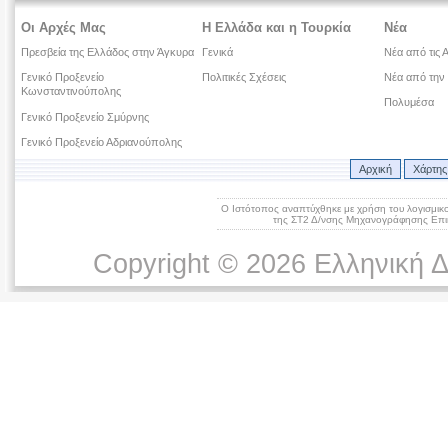
Οι Αρχές Μας
Η Ελλάδα και η Τουρκία
Νέα
Πρεσβεία της Ελλάδος στην Άγκυρα
Γενικά
Νέα από τις 
Γενικό Προξενείο
Πολιτικές Σχέσεις
Νέα από την
Κωνσταντινούπολης
Πολυμέσα
Γενικό Προξενείο Σμύρνης
Γενικό Προξενείο Αδριανούπολης
Αρχική
Χάρτης
Ο Ιστότοπος αναπτύχθηκε με χρήση του λογισμικ
της ΣΤ2 Δ/νσης Μηχανογράφησης Επικ
Copyright © 2026 Ελληνική 