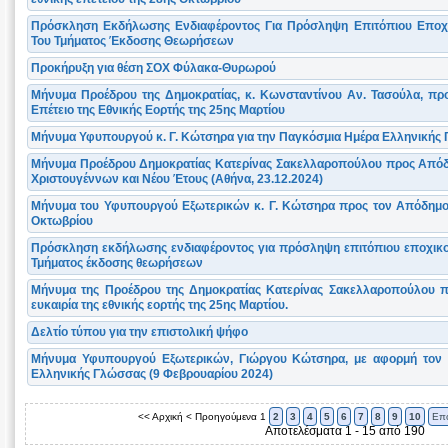
Πρόσκληση Εκδήλωσης Ενδιαφέροντος Για Πρόσληψη Επιτόπιου Εποχ
Του Τμήματος Έκδοσης Θεωρήσεων
Προκήρυξη για θέση ΣΟΧ Φύλακα-Θυρωρού
Μήνυμα Προέδρου της Δημοκρατίας, κ. Κωνσταντίνου Αν. Τασούλα, πρ
Επέτειο της Εθνικής Εορτής της 25ης Μαρτίου
Μήνυμα Υφυπουργού κ. Γ. Κώτσηρα για την Παγκόσμια Ημέρα Ελληνικής
Μήνυμα Προέδρου Δημοκρατίας Κατερίνας Σακελλαροπούλου προς Απόδ
Χριστουγέννων και Νέου Έτους (Αθήνα, 23.12.2024)
Μήνυμα του Υφυπουργού Εξωτερικών κ. Γ. Κώτσηρα προς τον Απόδημο Ε
Οκτωβρίου
Πρόσκληση εκδήλωσης ενδιαφέροντος για πρόσληψη επιτόπιου εποχικο
Τμήματος έκδοσης θεωρήσεων
Μήνυμα της Προέδρου της Δημοκρατίας Κατερίνας Σακελλαροπούλου π
ευκαιρία της εθνικής εορτής της 25ης Μαρτίου.
Δελτίο τύπου για την επιστολική ψήφο
Μήνυμα Υφυπουργού Εξωτερικών, Γιώργου Κώτσηρα, με αφορμή τον 
Ελληνικής Γλώσσας (9 Φεβρουαρίου 2024)
<< Αρχική
< Προηγούμενα
1
2
3
4
5
6
7
8
9
10
Επ
Αποτελέσματα 1 - 15 από 190