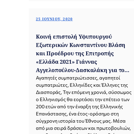
25 ΙΟΥΝΊΟΥ, 2020
Κοινή επιστολή Υφυπουργού
Εξωτερικών Κωνσταντίνου Βλάση
και Προέδρου της Επιτροπής
«Ελλάδα 2021» Γιάννας
Αγγελοπούλου-Δασκαλάκη για τον
εορτασμό των 200 ετών από την
Αγαπητές συμπατριώτισσες, αγαπητοί
συμπατριώτες, Ελληνίδες και Έλληνες της
έναρξη της Ελληνικής
Διασποράς, Την επόμενη χρονιά, σύσσωμος
Επανάστασης
ο Ελληνισμός θα εορτάσει την επέτειο των
200 ετών από την έναρξη της Ελληνικής
Επανάστασης, ένα έτος-ορόσημο στη
σύγχρονη ιστορία του Έθνους μας. Μέσα
από μια σειρά δράσεων και πρωτοβουλιών,