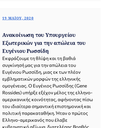
19 ΜΑΪ́ΟΥ, 2020
Ανακοίνωση του Υπουργείου
Εξωτερικών για την απώλεια του
Ευγένιου Ρωσσίδη
Εκφράζουμε τη θλίψη και τη βαθιά
συγκίνησή μας για την απώλεια του
Ευγένιου Ρωσσίδη, μιας εκ των πλέον
εμβληματικών μορφών της ελληνικής
ομογένειας. Ο Ευγένιος Ρωσσίδης (Gene
Rossides) υπήρξε εξέχον μέλος της ελληνο-
αμερικανικής κοινότητας, αφήνοντας πίσω
του ιδιαίτερα σημαντική επιστημονική και
πολιτική παρακαταθήκη. Ήταν ο πρώτος
Ελληνο-αμερικανός που έλαβε
κυβερνητικό αξίωμα, διατελέσας Βοηθός