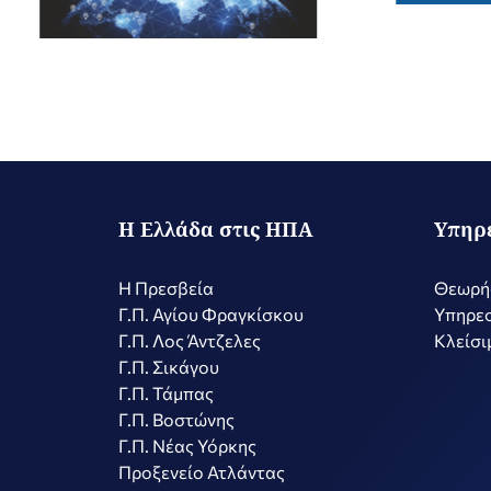
Η Ελλάδα στις ΗΠΑ
Υπηρ
Η Πρεσβεία
Θεωρή
Γ.Π. Αγίου Φραγκίσκου
Υπηρεσ
Γ.Π. Λος Άντζελες
Κλείσι
Γ.Π. Σικάγου
Γ.Π. Τάμπας
Γ.Π. Βοστώνης
Γ.Π. Νέας Υόρκης
Προξενείο Ατλάντας