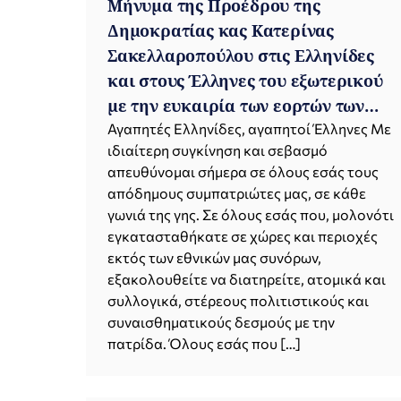
Μήνυμα της Προέδρου της
Δημοκρατίας κας Κατερίνας
Σακελλαροπούλου στις Ελληνίδες
και στους Έλληνες του εξωτερικού
με την ευκαιρία των εορτών των
Χριστουγέννων και του Νέου Έτους
Αγαπητές Ελληνίδες, αγαπητοί Έλληνες Με
ιδιαίτερη συγκίνηση και σεβασμό
2021
απευθύνομαι σήμερα σε όλους εσάς τους
απόδημους συμπατριώτες μας, σε κάθε
γωνιά της γης. Σε όλους εσάς που, μολονότι
εγκατασταθήκατε σε χώρες και περιοχές
εκτός των εθνικών μας συνόρων,
εξακολουθείτε να διατηρείτε, ατομικά και
συλλογικά, στέρεους πολιτιστικούς και
συναισθηματικούς δεσμούς με την
πατρίδα. Όλους εσάς που […]