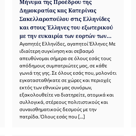
Μήνυμα της Προέδρου της
Δημοκρατίας κας Κατερίνας
Σακελλαροπούλου στις Ελληνίδες
και στους Έλληνες του εξωτερικού
με την ευκαιρία των εορτών των
Χριστουγέννων και του Νέου Έτους
Αγαπητές Ελληνίδες, αγαπητοί Έλληνες Με
ιδιαίτερη συγκίνηση και σεβασμό
2021
απευθύνομαι σήμερα σε όλους εσάς τους
απόδημους συμπατριώτες μας, σε κάθε
γωνιά της γης. Σε όλους εσάς που, μολονότι
εγκατασταθήκατε σε χώρες και περιοχές
εκτός των εθνικών μας συνόρων,
εξακολουθείτε να διατηρείτε, ατομικά και
συλλογικά, στέρεους πολιτιστικούς και
συναισθηματικούς δεσμούς με την
πατρίδα. Όλους εσάς που […]