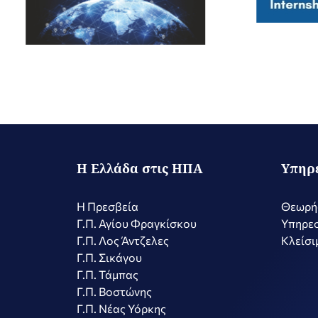
Η Ελλάδα στις ΗΠΑ
Υπηρ
Η Πρεσβεία
Θεωρή
Γ.Π. Αγίου Φραγκίσκου
Υπηρεσ
Γ.Π. Λος Άντζελες
Κλείσι
Γ.Π. Σικάγου
Γ.Π. Τάμπας
Γ.Π. Βοστώνης
Γ.Π. Νέας Υόρκης