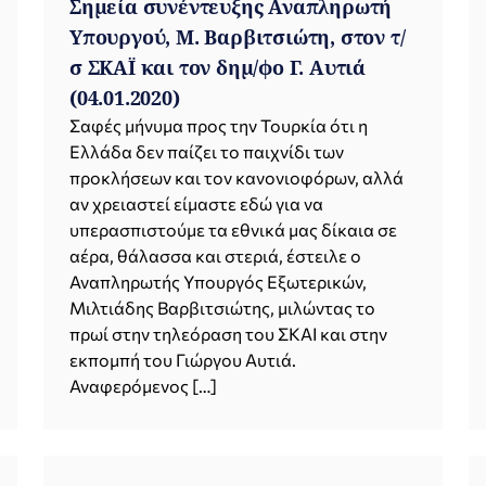
Σημεία συνέντευξης Αναπληρωτή
Υπουργού, Μ. Βαρβιτσιώτη, στον τ/
σ ΣΚΑΪ και τον δημ/φο Γ. Αυτιά
(04.01.2020)
Σαφές μήνυμα προς την Τουρκία ότι η
Ελλάδα δεν παίζει το παιχνίδι των
προκλήσεων και τον κανονιοφόρων, αλλά
αν χρειαστεί είμαστε εδώ για να
υπερασπιστούμε τα εθνικά μας δίκαια σε
αέρα, θάλασσα και στεριά, έστειλε ο
Αναπληρωτής Υπουργός Εξωτερικών,
Μιλτιάδης Βαρβιτσιώτης, μιλώντας το
πρωί στην τηλεόραση του ΣΚΑΙ και στην
εκπομπή του Γιώργου Αυτιά.
Αναφερόμενος […]