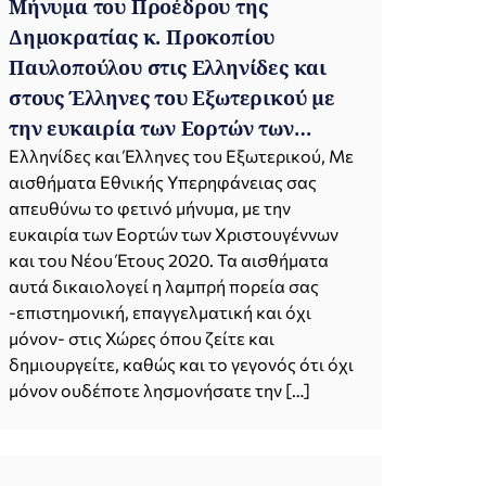
Μήνυμα του Προέδρου της
Δημοκρατίας κ. Προκοπίου
Παυλοπούλου στις Ελληνίδες και
στους Έλληνες του Εξωτερικού με
την ευκαιρία των Εορτών των
Χριστουγέννων και του Νέου Έτους
Ελληνίδες και Έλληνες του Εξωτερικού, Με
αισθήματα Εθνικής Υπερηφάνειας σας
2020
απευθύνω το φετινό μήνυμα, με την
ευκαιρία των Εορτών των Χριστουγέννων
και του Νέου Έτους 2020. Τα αισθήματα
αυτά δικαιολογεί η λαμπρή πορεία σας
-επιστημονική, επαγγελματική και όχι
μόνον- στις Χώρες όπου ζείτε και
δημιουργείτε, καθώς και το γεγονός ότι όχι
μόνον ουδέποτε λησμονήσατε την […]