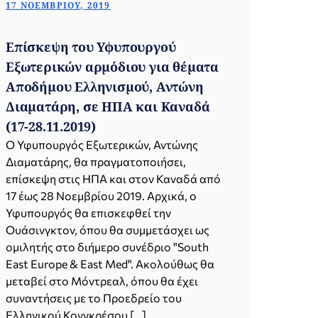
17 ΝΟΕΜΒΡΊΟΥ, 2019
Επίσκεψη του Υφυπουργού
Εξωτερικών αρμόδιου για θέματα
Αποδήμου Ελληνισμού, Αντώνη
Διαματάρη, σε ΗΠΑ και Καναδά
(17-28.11.2019)
Ο Υφυπουργός Εξωτερικών, Αντώνης
Διαματάρης, θα πραγματοποιήσει,
επίσκεψη στις ΗΠΑ και στον Καναδά από
17 έως 28 Νοεμβρίου 2019. Αρχικά, ο
Υφυπουργός θα επισκεφθεί την
Ουάσινγκτον, όπου θα συμμετάσχει ως
ομιλητής στο διήμερο συνέδριο "South
East Europe & East Med". Ακολούθως θα
μεταβεί στο Μόντρεαλ, όπου θα έχει
συναντήσεις με το Προεδρείο του
Ελληνικού Κονγκρέσου […]