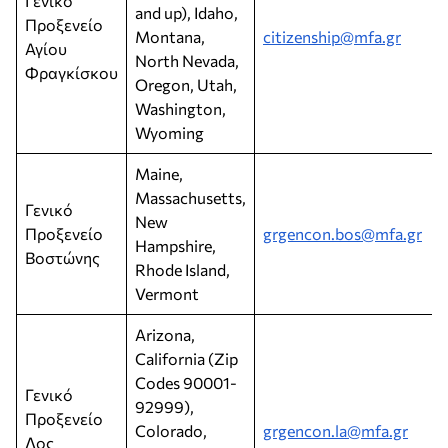
Γενικό
and up), Idaho,
Προξενείο
Montana,
citizenship@mfa.gr
Αγίου
North Nevada,
Φραγκίσκου
Oregon, Utah,
Washington,
Wyoming
Maine,
Massachusetts,
Γενικό
New
Προξενείο
grgencon.bos@mfa.gr
Hampshire,
Βοστώνης
Rhode Island,
Vermont
Arizona,
California (Zip
Codes 90001-
Γενικό
92999),
Προξενείο
Colorado,
grgencon.la@mfa.gr
Λος