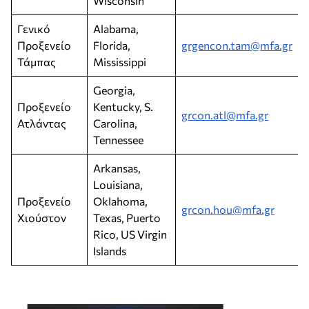
Wisconsin
Γενικό
Alabama,
Προξενείο
Florida,
grgencon.tam@mfa.gr
Τάμπας
Mississippi
Georgia,
Προξενείο
Kentucky, S.
grcon.atl@mfa.gr
Ατλάντας
Carolina,
Tennessee
Arkansas,
Louisiana,
Προξενείο
Oklahoma,
grcon.hou@mfa.gr
Χιούστον
Texas, Puerto
Rico, US Virgin
Islands