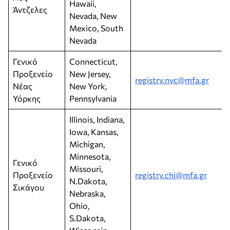
Hawaii,
Άντζελες
Nevada, New
Mexico, South
Nevada
Γενικό
Connecticut,
Προξενείο
New Jersey,
registry.nyc@mfa.gr
Νέας
New York,
Υόρκης
Pennsylvania
Illinois, Indiana,
Iowa, Kansas,
Michigan,
Minnesota,
Γενικό
Missouri,
Προξενείο
registry.chi@mfa.gr
N.Dakota,
Σικάγου
Nebraska,
Ohio,
S.Dakota,