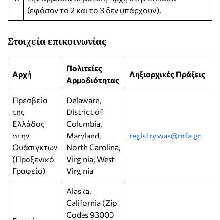
(εφόσον το 2 και το 3 δεν υπάρχουν).
Στοιχεία επικοινωνίας
Πολιτείες
Αρχή
Ληξιαρχικές Πράξεις
Αρμοδιότητας
Πρεσβεία
Delaware,
της
District of
Ελλάδος
Columbia,
στην
Maryland,
registry.was@mfa.gr
Ουάσιγκτων
North Carolina,
(Προξενικό
Virginia, West
Γραφείο)
Virginia
Alaska,
California (Zip
Codes 93000