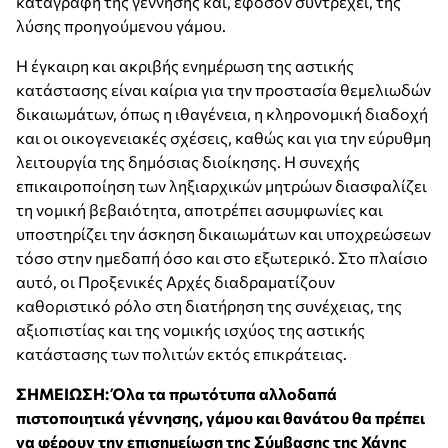
καταγραφή της γέννησης και, εφόσον συντρέχει, της
λύσης προηγούμενου γάμου.
Η έγκαιρη και ακριβής ενημέρωση της αστικής
κατάστασης είναι καίρια για την προστασία θεμελιωδών
δικαιωμάτων, όπως η ιθαγένεια, η κληρονομική διαδοχή
και οι οικογενειακές σχέσεις, καθώς και για την εύρυθμη
λειτουργία της δημόσιας διοίκησης. Η συνεχής
επικαιρ
οποίηση των ληξιαρχικών μητρώων διασφαλίζει
τη νομική βεβαιότητα, αποτρέπει ασυμφωνίες και
υποστηρίζει την άσκηση δικαιωμάτων και υποχρεώσεων
τόσο στην ημεδαπή όσο και στο εξωτερικό. Στο πλαίσιο
αυτό, οι Προξενικές Αρχές διαδραματίζουν
καθοριστικό ρόλο στη διατήρηση της συνέχειας, της
αξιοπιστίας και της νομικής ισχύος της αστικής
κατάστασης των πολιτών εκτός επικράτειας.
ΣΗΜΕΙΩΣΗ: Όλα τα πρωτότυπα αλλοδαπά
πιστοποιητικά γέννησης, γάμου και θανάτου θα πρέπει
να φέρουν την επισημείωση της Σύμβασης της Χάγης