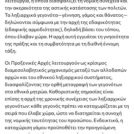
λειτουργία, η οποία διασφαλίζει τη νομική συνέχεια και
την ακεραιότητα της αστικής κατάστασης των πολιτών.
Τα ληξιαρχικά γεγονότα—γέννηση, γάμος και θάνατος—
δηλώνονται σύμφωνα με την αρχή της εδαφικότητας
(εδαφικής αρμοδιότητας), δηλαδή βάσει του τόπου,
όπου έλαβαν χώρα. Η αρχή αυτή εγγυάται τη γνησιότητα
της πράξης και τη συμβατότητα με τη διεθνή έννομη
τάξη.
Οι Προξενικές Αρχές λειτουργούν ως κρίσιμος
διαμεσολαβητικός μηχανισμός μεταξύ των αλλοδαπών
αρχών και του εθνικού ληξιαρχικού συστήματος,
διασφαλίζοντας την ορθή μεταγραφή των γεγονότων
στα εθνικά μητρώα. Καθοριστικής σημασίας είναι
επίσης η αρχή της χρονικής συνέχειας των ληξιαρχικών
γεγονότων: κάθε γεγονός πρέπει να καταχωρίζεται με τη
σειρά που έλαβε χώρα, ώστε να διατηρείται η συνοχή
της νομικής ταυτότητας του προσώπου. Ενδεικτικά, η
καταχώριση γάμου προϋποθέτει την προηγούμενη