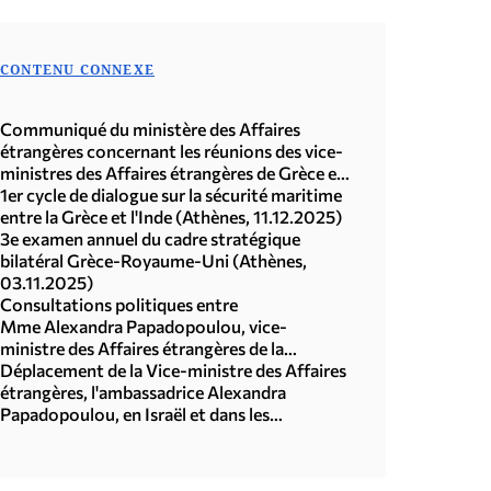
CONTENU CONNEXE
Communiqué du ministère des Affaires
étrangères concernant les réunions des vice-
ministres des Affaires étrangères de Grèce et
de la Türkiye sur le dialogue politique et
1er cycle de dialogue sur la sécurité maritime
l'agenda positif (Athènes, 20-21 janvier
entre la Grèce et l'Inde (Athènes, 11.12.2025)
2026)
3e examen annuel du cadre stratégique
bilatéral Grèce-Royaume-Uni (Athènes,
03.11.2025)
Consultations politiques entre
Mme Alexandra Papadopoulou, vice-
ministre des Affaires étrangères de la
République hellénique, et M. Benjamin
Déplacement de la Vice-ministre des Affaires
Haddad, ministre délégué chargé de l’Europe
étrangères, l'ambassadrice Alexandra
de la République française (Delphes, 11 avril
Papadopoulou, en Israël et dans les
2025)
Territoires palestiniens (8-10.12.2024)