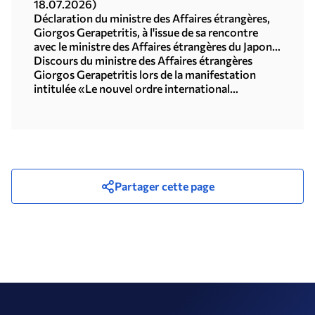
18.07.2026)
Déclaration du ministre des Affaires étrangères,
Giorgos Gerapetritis, à l'issue de sa rencontre
avec le ministre des Affaires étrangères du Japon,
Toshimitsu Motegi (Tokyo, 16.07.2026)
Discours du ministre des Affaires étrangères
Giorgos Gerapetritis lors de la manifestation
intitulée «Le nouvel ordre international
multipolaire», organisée par l'Université des
Nations Unies à Tokyo (15.07.2026)
Partager cette page