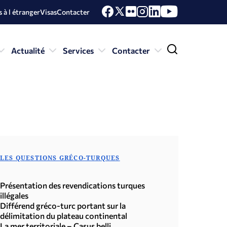
 à l étranger
Visas
Contacter
Actualité
Services
Contacter
LES QUESTIONS GRÉCO-TURQUES
Présentation des revendications turques
illégales
Différend gréco-turc portant sur la
délimitation du plateau continental
La mer territoriale – Casus belli