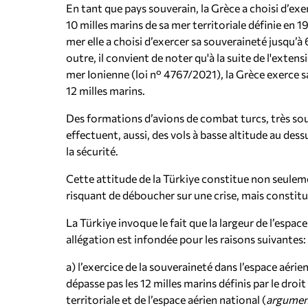
En tant que pays souverain, la Grèce a choisi d’exer
10 milles marins de sa mer territoriale définie en 1
mer elle a choisi d’exercer sa souveraineté jusqu’à
outre, il convient de noter qu'à la suite de l'extens
mer Ionienne (loi n° 4767/2021), la Grèce exerce s
12 milles marins.
Des formations d’avions de combat turcs, très so
effectuent, aussi, des vols à basse altitude au dess
la sécurité.
Cette attitude de la Türkiye constitue non seulem
risquant de déboucher sur une crise, mais constitue
La Türkiye invoque le fait que la largeur de l’espac
allégation est infondée pour les raisons suivantes:
a) l’exercice de la souveraineté dans l’espace aérie
dépasse pas les 12 milles marins définis par le dro
territoriale et de l’espace aérien national (
argumen