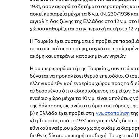
1931, όσον αφορά τα ζητήματα αεροπορίας και
ασκεί κυριαρχία μέχρι τα 6 ν.μ. (Ν. 230/1936 και
αιγιαλίτιδας ζώνης της Ελλάδας στα 12 ν.μ. στο
χώρου καθορίζεται στην περιοχή αυτή στα 12 ν.
Η Τουρκία έχει συστηματικά προβεί σε παραβιά
στρατιωτικά αεροσκάφη, συχνότατα οπλισμένα,
ακόμη και υπεράνω κατοικημένων νησιών.
Η συμπεριφορά αυτή της Τουρκίας, συνιστά κα
δύναται να προκαλέσει θερμό επεισόδιο. Ο ισχ
ελληνικού εθνικού εναερίου χώρου προς το διεθ
α) δεδομένου ότι ο «δικαιούμενος το μείζον, δ
εναέριο χώρο μέχρι τα 10 ν.μ. είναι απολύτως νό
της θάλασσας ως ανώτατο όριο του εύρους της 
β) η Ελλάδα έχει προβεί στη
γνωστοποίηση
της
γ) η Τουρκία, από το 1931 και για πολλές δεκαε
εθνικού εναέριου χώρου χωρίς ουδεμία διαμαρτ
διεθνές δίκαιο σιωπηρή αποδοχή. Το σχετικό 