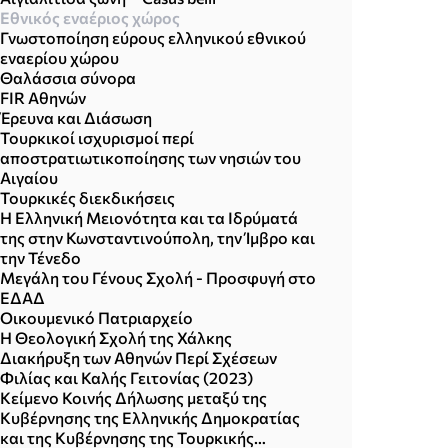
Εθνικός εναέριος χώρος
Γνωστοποίηση εύρους ελληνικού εθνικού
εναερίου χώρου
Θαλάσσια σύνορα
FIR Αθηνών
Έρευνα και Διάσωση
Τουρκικοί ισχυρισμοί περί
αποστρατιωτικοποίησης των νησιών του
Αιγαίου
Τουρκικές διεκδικήσεις
Η Ελληνική Μειονότητα και τα Ιδρύματά
της στην Κωνσταντινούπολη, την Ίμβρο και
την Τένεδο
Μεγάλη του Γένους Σχολή - Προσφυγή στο
ΕΔΑΔ
Οικουμενικό Πατριαρχείο
Η Θεολογική Σχολή της Χάλκης
Διακήρυξη των Αθηνών Περί Σχέσεων
Φιλίας και Καλής Γειτονίας (2023)
Κείμενο Κοινής Δήλωσης μεταξύ της
Κυβέρνησης της Ελληνικής Δημοκρατίας
και της Κυβέρνησης της Τουρκικής