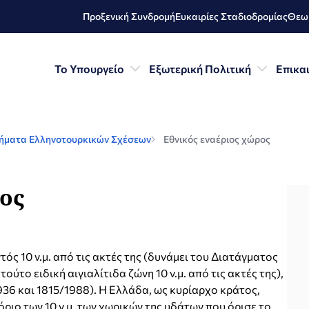
Προξενική Συνδρομή
Ευκαιρίες Σταδιοδρομίας
Θεωρ
Το Υπουργείο
Εξωτερική Πολιτική
Επικα
ήματα Ελληνοτουρκικών Σχέσεων
Εθνικός εναέριος χώρος
ος
ός 10 ν.μ. από τις ακτές της (δυνάμει του Διατάγματος
ούτο ειδική αιγιαλίτιδα ζώνη 10 ν.μ. από τις ακτές της),
936 και 1815/1988). Η Ελλάδα, ως κυρίαρχο κράτος,
όριο των 10 ν.μ. των χωρικών της υδάτων που όρισε το