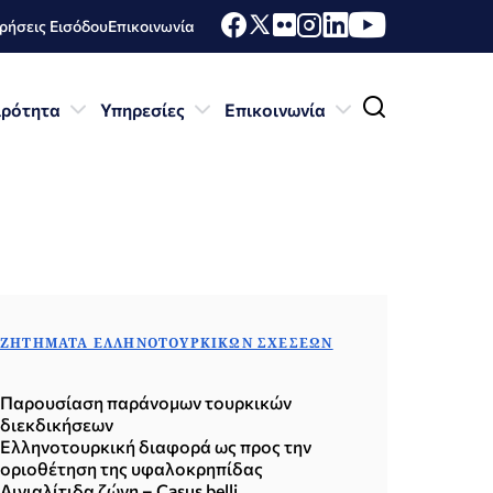
ήσεις Εισόδου
Επικοινωνία
ιρότητα
Υπηρεσίες
Επικοινωνία
ΖΗΤΉΜΑΤΑ ΕΛΛΗΝΟΤΟΥΡΚΙΚΏΝ ΣΧΈΣΕΩΝ
Παρουσίαση παράνομων τουρκικών
διεκδικήσεων
Ελληνοτουρκική διαφορά ως προς την
οριοθέτηση της υφαλοκρηπίδας
Αιγιαλίτιδα ζώνη – Casus belli