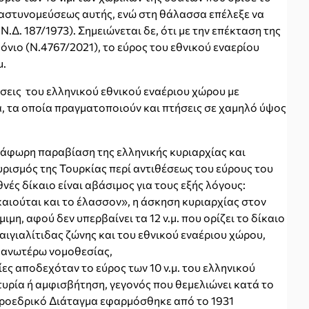
 αστυνομεύσεως αυτής, ενώ στη θάλασσα επέλεξε να
 Ν.Δ. 187/1973). Σημειώνεται δε, ότι με την επέκταση της
 Ιόνιο (Ν.4767/2021), το εύρος του εθνικού εναερίου
μ.
σεις του ελληνικού εθνικού εναέριου χώρου με
 τα οποία πραγματοποιούν και πτήσεις σε χαμηλό ύψος
τάφωρη παραβίαση της ελληνικής κυριαρχίας και
υρισμός της Τουρκίας περί αντιθέσεως του εύρους του
νές δίκαιο είναι αβάσιμος για τους εξής λόγους:
ικαιούται και το έλασσον», η άσκηση κυριαρχίας στον
μιμη, αφού δεν υπερβαίνει τα 12 ν.μ. που ορίζει το δίκαιο
αιγιαλίτιδας ζώνης και του εθνικού εναέριου χώρου,
 ανωτέρω νομοθεσίας,
τίες αποδεχόταν το εύρος των 10 ν.μ. του ελληνικού
υρία ή αμφισβήτηση, γεγονός που θεμελιώνει κατά το
Προεδρικό Διάταγμα εφαρμόσθηκε από το 1931