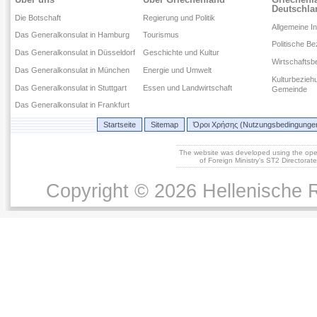
Deutschla
Die Botschaft
Regierung und Politik
Allgemeine I
Das Generalkonsulat in Hamburg
Tourismus
Politische B
Das Generalkonsulat in Düsseldorf
Geschichte und Kultur
Wirtschaftsb
Das Generalkonsulat in München
Energie und Umwelt
Kulturbezieh
Das Generalkonsulat in Stuttgart
Essen und Landwirtschaft
Gemeinde
Das Generalkonsulat in Frankfurt
Startseite
Sitemap
Όροι Χρήσης (Nutzungsbedingunge
The website was developed using the op
of Foreign Ministry's ST2 Directora
Copyright © 2026 Hellenische R