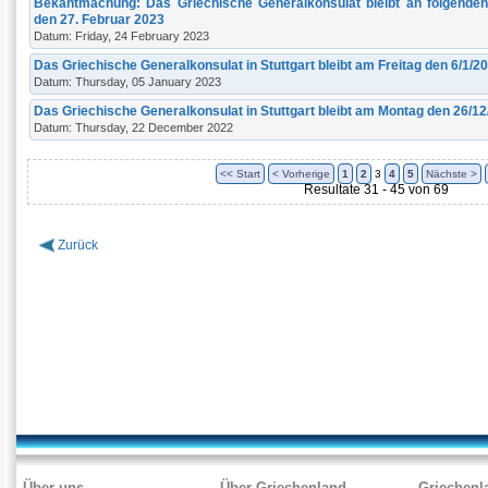
Bekantmachung: Das Griechische Generalkonsulat bleibt an folgende
den 27. Februar 2023
Datum: Friday, 24 February 2023
Das Griechische Generalkonsulat in Stuttgart bleibt am Freitag den 6/1/
Datum: Thursday, 05 January 2023
Das Griechische Generalkonsulat in Stuttgart bleibt am Montag den 26/1
Datum: Thursday, 22 December 2022
<< Start
< Vorherige
1
2
3
4
5
Nächste >
Resultate 31 - 45 von 69
Zurück
Über uns
Über Griechenland
Griechenl