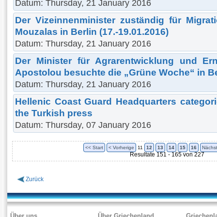
Datum: Thursday, 21 January 2016
Der Vizeinnenminister zuständig für Migrati
Mouzalas in Berlin (17.-19.01.2016)
Datum: Thursday, 21 January 2016
Der Minister für Agrarentwicklung und Er
Apostolou besuchte die „Grüne Woche“ in Ber
Datum: Thursday, 21 January 2016
Hellenic Coast Guard Headquarters categoric
the Turkish press
Datum: Thursday, 07 January 2016
<< Start
< Vorherige
11
12
13
14
15
16
Nächst
Resultate 151 - 165 von 227
Zurück
Über uns
Über Griechenland
Griechenl