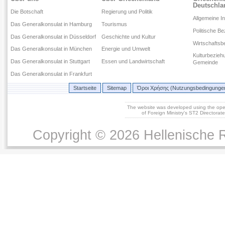
Deutschla
Die Botschaft
Regierung und Politik
Allgemeine I
Das Generalkonsulat in Hamburg
Tourismus
Politische B
Das Generalkonsulat in Düsseldorf
Geschichte und Kultur
Wirtschaftsb
Das Generalkonsulat in München
Energie und Umwelt
Kulturbezieh
Das Generalkonsulat in Stuttgart
Essen und Landwirtschaft
Gemeinde
Das Generalkonsulat in Frankfurt
Startseite
Sitemap
Όροι Χρήσης (Nutzungsbedingunge
The website was developed using the op
of Foreign Ministry's ST2 Directora
Copyright © 2026 Hellenische R