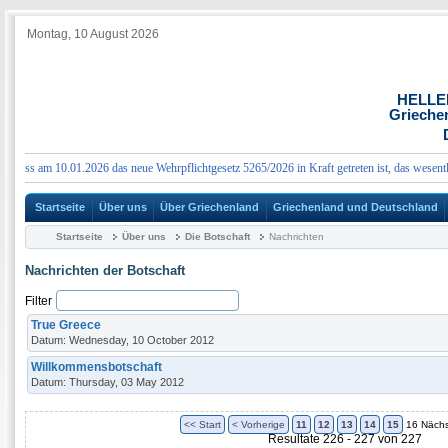
Montag, 10 August 2026
HELLE
Grieche
ass am 10.01.2026 das neue Wehrpflichtgesetz 5265/2026 in Kraft getreten ist, das wesentlich
Startseite
Über uns
Über Griechenland
Griechenland und Deutschland
Startseite
Über uns
Die Botschaft
Nachrichten
Nachrichten der Botschaft
Filter
True Greece
Datum: Wednesday, 10 October 2012
Willkommensbotschaft
Datum: Thursday, 03 May 2012
<< Start
< Vorherige
11
12
13
14
15
16
Nächs
Resultate 226 - 227 von 227