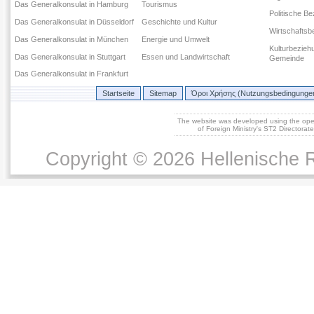
Das Generalkonsulat in Hamburg
Tourismus
Politische B
Das Generalkonsulat in Düsseldorf
Geschichte und Kultur
Wirtschaftsb
Das Generalkonsulat in München
Energie und Umwelt
Kulturbezieh
Das Generalkonsulat in Stuttgart
Essen und Landwirtschaft
Gemeinde
Das Generalkonsulat in Frankfurt
Startseite
Sitemap
Όροι Χρήσης (Nutzungsbedingunge
The website was developed using the op
of Foreign Ministry's ST2 Directora
Copyright © 2026 Hellenische R