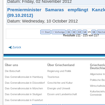
Datum: Friday, 02 November 2012
Premierminister Samaras empfängt Kanzl
(09.10.2012)
Datum: Wednesday, 10 October 2012
<< Start
< Vorherige
11
12
13
14
15
16
Nächst
Resultate 211 - 225 von 227
Zurück
Über uns
Über Griechenland
Griechenl
Deutschla
Die Botschaft
Regierung und Politik
Allgemeine I
Das Generalkonsulat in Hamburg
Tourismus
Politische B
Das Generalkonsulat in Düsseldorf
Geschichte und Kultur
Wirtschaftsb
Das Generalkonsulat in München
Energie und Umwelt
Kulturbezieh
Das Generalkonsulat in Stuttgart
Essen und Landwirtschaft
Gemeinde
Das Generalkonsulat in Frankfurt