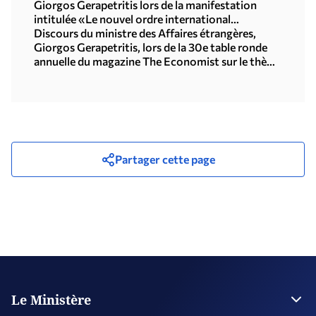
Giorgos Gerapetritis lors de la manifestation
intitulée «Le nouvel ordre international
multipolaire», organisée par l'Université des
Discours du ministre des Affaires étrangères,
Nations Unies à Tokyo (15.07.2026)
Giorgos Gerapetritis, lors de la 30e table ronde
annuelle du magazine The Economist sur le thème
« Géopolitique et coopération interrégionale : les
priorités de la politique étrangère à l’ère des
bouleversements » (Athènes, 09.07.2026)
Partager cette page
Le Ministère