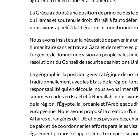
ajoutent à l'incertitude et à l'inquiétude.
La Grèce a adopté une position de principe dès le
du Hamas et soutenu le droit d'Israël à l'autodéfen
nous avons appelé à la libération inconditionnelle
Nous avons insisté sur la nécessité de parvenir à un
humanitaire sans entrave à Gaza et de mettre en 
l'urgence de donner une vision au peuple palestinie
résolutions du Conseil de sécurité des Nations Uni
La géographie, la position géostratégique de notre 
traditionnellement avec les États de la région font
responsabilité qui en découle, nous avons intensi
sommes rendus en Israël et à Ramallah, nous avons
de la région, l'Égypte, la Jordanie et l'Arabie saoud
européenne. Nous avons proposé la création d'un 
Affaires étrangères de l'UE et des pays arabes, cha
de paix et de coordonner les efforts parallèles vi
également proposé d'apporter notre expertise pou