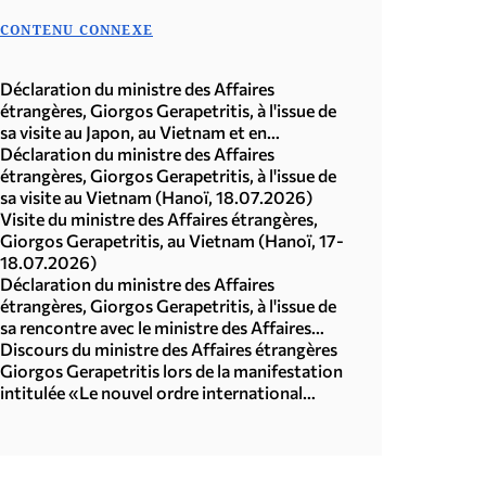
CONTENU CONNEXE
Déclaration du ministre des Affaires
étrangères, Giorgos Gerapetritis, à l'issue de
sa visite au Japon, au Vietnam et en
République de Corée (Séoul, 21.07.2026)
Déclaration du ministre des Affaires
étrangères, Giorgos Gerapetritis, à l'issue de
sa visite au Vietnam (Hanoï, 18.07.2026)
Visite du ministre des Affaires étrangères,
Giorgos Gerapetritis, au Vietnam (Hanoï, 17-
18.07.2026)
Déclaration du ministre des Affaires
étrangères, Giorgos Gerapetritis, à l'issue de
sa rencontre avec le ministre des Affaires
étrangères du Japon, Toshimitsu Motegi
Discours du ministre des Affaires étrangères
(Tokyo, 16.07.2026)
Giorgos Gerapetritis lors de la manifestation
intitulée «Le nouvel ordre international
multipolaire», organisée par l'Université des
Nations Unies à Tokyo (15.07.2026)