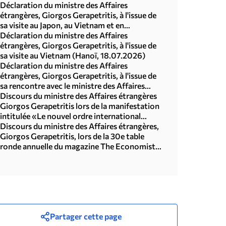
Déclaration du ministre des Affaires
étrangères, Giorgos Gerapetritis, à l'issue de
sa visite au Japon, au Vietnam et en
République de Corée (Séoul, 21.07.2026)
Déclaration du ministre des Affaires
étrangères, Giorgos Gerapetritis, à l'issue de
sa visite au Vietnam (Hanoï, 18.07.2026)
Déclaration du ministre des Affaires
étrangères, Giorgos Gerapetritis, à l'issue de
sa rencontre avec le ministre des Affaires
étrangères du Japon, Toshimitsu Motegi
Discours du ministre des Affaires étrangères
(Tokyo, 16.07.2026)
Giorgos Gerapetritis lors de la manifestation
intitulée «Le nouvel ordre international
multipolaire», organisée par l'Université des
Discours du ministre des Affaires étrangères,
Nations Unies à Tokyo (15.07.2026)
Giorgos Gerapetritis, lors de la 30e table
ronde annuelle du magazine The Economist
sur le thème « Géopolitique et coopération
interrégionale : les priorités de la politique
étrangère à l’ère des bouleversements »
(Athènes, 09.07.2026)
Partager cette page