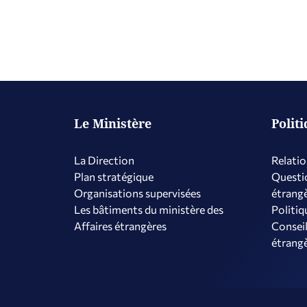
Le Ministère
Polit
La Direction
Relatio
Plan stratégique
Questio
Organisations supervisées
étrang
Les bâtiments du ministère des
Politiq
Affaires étrangères
Conseil
étrang
Copyright © 2026 République hellénique - Ministère des Affaires