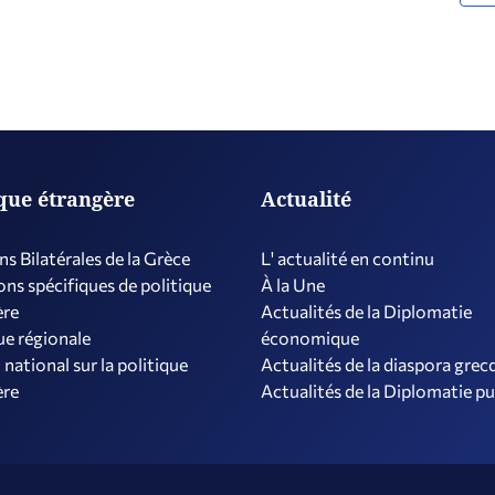
ique étrangère
Actualité
ns Bilatérales de la Grèce
L' actualité en continu
ns spécifiques de politique
À la Une
ère
Actualités de la Diplomatie
ue régionale
économique
 national sur la politique
Actualités de la diaspora grec
ère
Actualités de la Diplomatie p
Conditions générales d’utilisation (CGU)
P