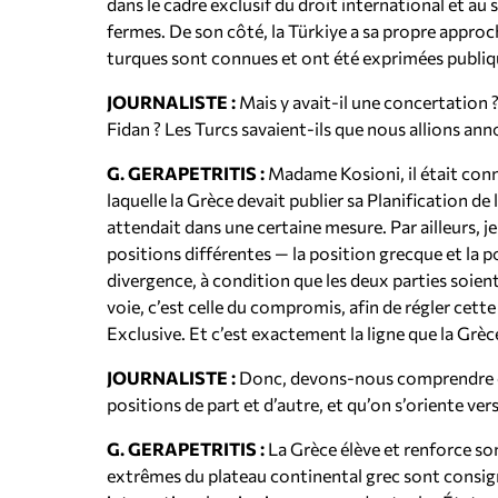
dans le cadre exclusif du droit international et au 
fermes. De son côté, la Türkiye a sa propre approche
turques sont connues et ont été exprimées publi
JOURNALISTE :
Mais y avait-il une concertation ?
Fidan ? Les Turcs savaient-ils que nous allions a
G. GERAPETRITIS :
Madame Kosioni, il était connu
laquelle la Grèce devait publier sa Planification de 
attendait dans une certaine mesure. Par ailleurs, je 
positions différentes — la position grecque et la p
divergence, à condition que les deux parties soient
voie, c’est celle du compromis, afin de régler cet
Exclusive. Et c’est exactement la ligne que la Grèce
JOURNALISTE :
Donc, devons-nous comprendre ce
positions de part et d’autre, et qu’on s’oriente ver
G. GERAPETRITIS :
La Grèce élève et renforce son
extrêmes du plateau continental grec sont consigné