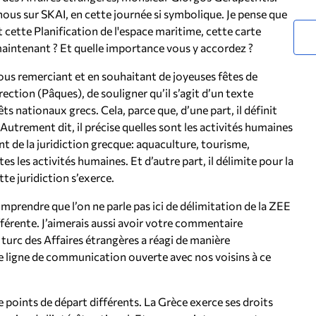
nous sur SKAI, en cette journée si symbolique. Je pense que
cette Planification de l'espace maritime, cette carte
ntenant ? Et quelle importance vous y accordez ?
us remerciant et en souhaitant de joyeuses fêtes de
ection (Pâques), de souligner qu’il s’agit d’un texte
ts nationaux grecs. Cela, parce que, d’une part, il définit
Autrement dit, il précise quelles sont les activités humaines
nt de la juridiction grecque: aquaculture, tourisme,
s les activités humaines. Et d’autre part, il délimite pour la
te juridiction s’exerce.
omprendre que l’on ne parle pas ici de délimitation de la ZEE
érente. J’aimerais aussi avoir votre commentaire
 turc des Affaires étrangères a réagi de manière
e ligne de communication ouverte avec nos voisins à ce
de points de départ différents. La Grèce exerce ses droits