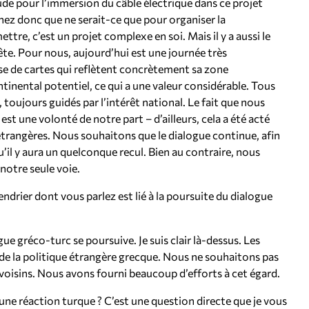
ude pour l’immersion du câble électrique dans ce projet
ez donc que ne serait-ce que pour organiser la
ttre, c’est un projet complexe en soi. Mais il y a aussi le
e. Pour nous, aujourd’hui est une journée très
ose de cartes qui reflètent concrètement sa zone
inental potentiel, ce qui a une valeur considérable. Tous
toujours guidés par l’intérêt national. Le fait que nous
st une volonté de notre part – d’ailleurs, cela a été acté
 étrangères. Nous souhaitons que le dialogue continue, afin
qu’il y aura un quelconque recul. Bien au contraire, nous
notre seule voie.
endrier dont vous parlez est lié à la poursuite du dialogue
ue gréco-turc se poursuive. Je suis clair là-dessus. Les
e de la politique étrangère grecque. Nous ne souhaitons pas
 voisins. Nous avons fourni beaucoup d’efforts à cet égard.
une réaction turque ? C’est une question directe que je vous