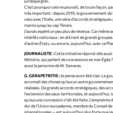
juridique grec.
C’est pourquoi cela ne pouvait, de toute façon, pas 
très important : depuis 2019, le gouvernement de 
celui avec l’Italie, une série d’accords stratégiques ;
marins jusqu’au cap Ténare.
J’aurais espéré un peu plus de retenue. Car même auj
intérêts nationaux : en attirant de grands groupes 
d’autres États, ou encore, aujourd’hui, avec ce 
JOURNALISTE :
Cette initiative répond-elle aussi
Ministre, qui parlent de concessions en mer Égée ?
aussi la personne de M. Samaras.
G. GERAPETRITIS :
Je pense avoir été clair. Le g
accompli des choses qu’aucun autre gouvernement 
réalisées. De grands accords stratégiques, des a
l’extension des eaux territoriales, et aujourd’hui, l
qu’aucune concession n’ait été faite. L’empreinte
dur de l’Union européenne, membre du Conseil de sé
internationales — est aujourd’hui plus forte que ja