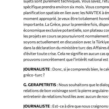
sujets sont purement techniques. Vous savez, l’ét
spécifique prendra environ six mois. Vous compren
planification spatiale en lien avec les NAVTEX à éme
moment approprié. Je veux être totalement honnêt
importante. La Grèce, pour la première fois, disp
économique exclusive potentielle, son plateau cont
les projets en cours se poursuivront normalement, 
soyons actuellement en discussion avec la Türkiye e
dans la déclaration du ministère turc des Affaires
d’éviter toute crise. Cela ne signifie en aucun cas 
prouvons concrètement que l’intérêt national est 
JOURNALISTE
: Donc, si je comprends bien, le cal
gréco-turc ?
G. GERAPETRITIS
: Nous souhaitons que le dialog
relations de bon voisinage sont la pierre angulair
entretenir de relations hostiles avec aucun de nos
JOURNALISTE
: Est-ce à dire que nous craignons 