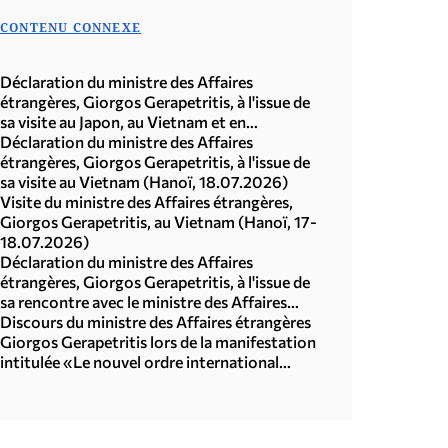
CONTENU CONNEXE
Déclaration du ministre des Affaires
étrangères, Giorgos Gerapetritis, à l'issue de
sa visite au Japon, au Vietnam et en
République de Corée (Séoul, 21.07.2026)
Déclaration du ministre des Affaires
étrangères, Giorgos Gerapetritis, à l'issue de
sa visite au Vietnam (Hanoï, 18.07.2026)
Visite du ministre des Affaires étrangères,
Giorgos Gerapetritis, au Vietnam (Hanoï, 17-
18.07.2026)
Déclaration du ministre des Affaires
étrangères, Giorgos Gerapetritis, à l'issue de
sa rencontre avec le ministre des Affaires
étrangères du Japon, Toshimitsu Motegi
Discours du ministre des Affaires étrangères
(Tokyo, 16.07.2026)
Giorgos Gerapetritis lors de la manifestation
intitulée «Le nouvel ordre international
multipolaire», organisée par l'Université des
Nations Unies à Tokyo (15.07.2026)