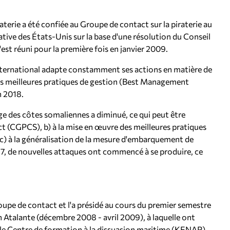
raterie a été confiée au Groupe de contact sur la piraterie au
ative des États-Unis sur la base d'une résolution du Conseil
est réuni pour la première fois en janvier 2009.
international adapte constamment ses actions en matière de
es meilleures pratiques de gestion (Best Management
n 2018.
arge des côtes somaliennes a diminué, ce qui peut être
act (CGPCS), b) à la mise en œuvre des meilleures pratiques
 c) à la généralisation de la mesure d'embarquement de
17, de nouvelles attaques ont commencé à se produire, ce
upe de contact et l'a présidé au cours du premier semestre
n Atalante (décembre 2008 - avril 2009), à laquelle ont
e, le Centre de formation à la dissuasion maritime (KENAP)