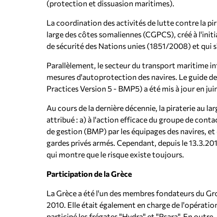
(protection et dissuasion maritimes).
La coordination des activités de lutte contre la pi
large des côtes somaliennes (CGPCS), créé à l'initi
de sécurité des Nations unies (1851/2008) et qui s'
Parallèlement, le secteur du transport maritime 
mesures d'autoprotection des navires. Le guide d
Practices Version 5 - BMP5) a été mis à jour en jui
Au cours de la dernière décennie, la piraterie au l
attribué : a) à l'action efficace du groupe de cont
de gestion (BMP) par les équipages des navires, et
gardes privés armés. Cependant, depuis le 13.3.20
qui montre que le risque existe toujours.
Participation de la Grèce
La Grèce a été l'un des membres fondateurs du Gro
2010. Elle était également en charge de l'opératio
participé les frégates "Hydra" et "Psara". En outr