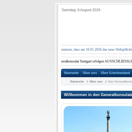
Samstag, 8 August 2026
UNG:
Wir möchten Sie darüber informieren, dass am 10.01.2026 das neue Wehrpflichtgesetz
e Dienstleistungen im Griechischen Generalkonsulat Stuttgart erfolgen AUSSCHLIESSLICH n
Startseite
Über uns
Über Griechenland
Startseite
Über uns
Das Generalkonsul
Willkommen in den Generalkonsulaten