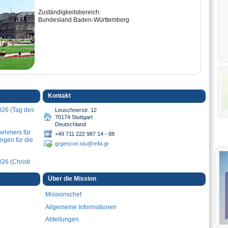
Zuständigkeitsbereich:
Bundesland Baden-Württemberg
Kontakt
26 (Tag des
Leuschnerstr. 12
70174 Stuttgart
Deutschland
nehmers für
+49 711 222 987 14 - 88
ngen für die
grgencon.stu@mfa.gr
6 (Christi
Über die Mission
26 (Tag der
Missionschef
nständen
Allgemeine Informationen
Abteilungen
04.2026