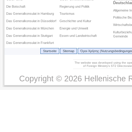
DIE EINREISE IN GRIECHENLAND ZUR
Deutschla
BEKÄMPRFUNG DER VERBREITUNG DES COVID-19
Die Botschaft
Regierung und Politik
Häufige Fragen
Allgemeine I
Das Generalkonsulat in Hamburg
Tourismus
Programm „Routen im Unterricht Griechisch als
Politische B
Zweitsprache/Fremdsprache“ für Griechisch-
Das Generalkonsulat in Düsseldorf
Geschichte und Kultur
LehrerInnen im In- und Ausland.
Wirtschaftsb
Das Generalkonsulat in München
Energie und Umwelt
Kulturbezieh
Das Generalkonsulat in Stuttgart
Essen und Landwirtschaft
Gemeinde
Das Generalkonsulat in Frankfurt
Startseite
Sitemap
Όροι Χρήσης (Nutzungsbedingunge
The website was developed using the op
of Foreign Ministry's ST2 Directora
Copyright © 2026 Hellenische R