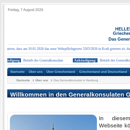
Freitag, 7 August 2026
HELLE
Grieche
Das Gener
mieren, dass am 10.01.2026 das neue Wehrpflichtgesetz 5265/2026 in Kraft getreten ist, das w
ündigung
Betrieb des Generalkonsulats
Ankündigung:
Betrieb des Generalkonsu
Startseite
Über uns
Über Griechenland
Griechenland und Deutschland
Startseite
Über uns
Das Generalkonsulat in Hamburg
Willkommen in den Generalkonsulaten G
Hamburg
In diesem
Webseite kö