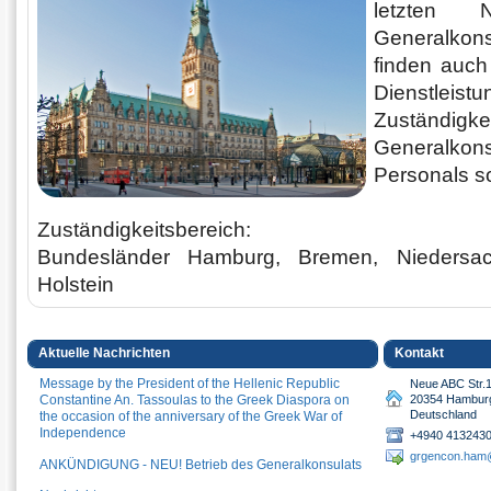
letzten N
Generalkons
finden auch
Dienstl
Zustän
Generalko
Personals so
Zuständigkeitsbereich:
Bundesländer Hamburg, Bremen, Niedersa
Holstein
Aktuelle Nachrichten
Kontakt
Message by the President of the Hellenic Republic
Neue ABC Str.
Constantine An. Tassoulas to the Greek Diaspora on
20354 Hambur
Deutschland
the occasion of the anniversary of the Greek War of
Independence
+4940 413243
grgencon.ham
ΑΝKÜNDIGUNG - ΝΕU! Βetrieb des Generalkonsulats