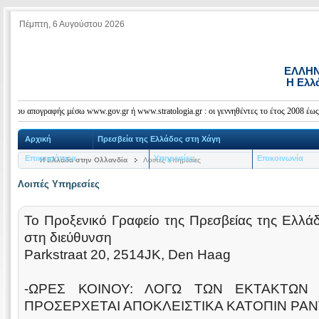
Πέμπτη, 6 Αυγούστου 2026
ΕΛΛΗΝ
Η Ελλ
υ απογραφής μέσω www.gov.gr ή www.stratologia.gr : οι γεννηθέντες το έτος 2008 έως και 
Αρχική
Πρεσβεία της Ελλάδος στη Χάγη
Επικαιρότητα
Υπηρεσίες
Επικοινωνία
Η Ελλάδα στην Ολλανδία
Λοιπές Υπηρεσίες
Λοιπές Υπηρεσίες
Το Προξενικό Γραφείο της Πρεσβείας της Ελλά
στη διεύθυνση
Parkstraat 20, 2514JK, Den Haag
-ΩΡΕΣ ΚΟΙΝΟΥ: ΛΟΓΩ ΤΩΝ ΕΚΤΑΚΤΩΝ
ΠΡΟΣΕΡΧΕΤΑΙ ΑΠΟΚΛΕΙΣΤΙΚΑ ΚΑΤΟΠΙΝ ΡΑ