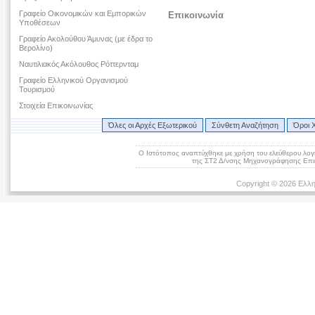
Γραφείο Οικονομικών και Εμπορικών
Επικοινωνία
Υποθέσεων
Γραφείο Ακολούθου Άμυνας (με έδρα το
Βερολίνο)
Ναυτιλιακός Ακόλουθος Ρόττερνταμ
Γραφείο Ελληνικού Οργανισμού
Τουρισμού
Στοιχεία Επικοινωνίας
Όλες οι Αρχές Εξωτερικού
Σύνθετη Αναζήτηση
Όροι 
Ο Ιστότοπος αναπτύχθηκε με χρήση του ελεύθερου λογ
της ΣΤ2 Δ/νσης Μηχανογράφησης Επικ
Copyright © 2026 Ελλη