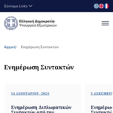
Σύντομα Links
Ελληνική Δημοκρατία
Υπουργείο Εξωτερικών
Αρχική
Ενημέρωση Συντακτών
Ενημέρωση Συντακτών
14 ΙΑΝΟΥΑΡΊΟΥ, 2026
3 ΔΕΚΕΜΒΡΊ
Ενημέρωση Διπλωματικών
Ενημέρωσ
Συντακτών από την
Συντακτώ