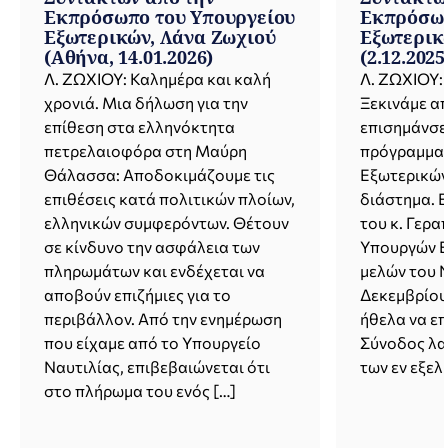
Εκπρόσωπο του Υπουργείου
Εκπρόσωπ
Εξωτερικών, Λάνα Ζωχιού
Εξωτερικ
(Αθήνα, 14.01.2026)
(2.12.2025
Λ. ΖΩΧΙΟΥ: Καλημέρα και καλή
Λ. ΖΩΧΙΟΥ:
χρονιά. Μια δήλωση για την
Ξεκινάμε απ
επίθεση στα ελληνόκτητα
επισημάνσει
πετρελαιοφόρα στη Μαύρη
πρόγραμμα 
Θάλασσα: Αποδοκιμάζουμε τις
Εξωτερικών
επιθέσεις κατά πολιτικών πλοίων,
διάστημα. 
ελληνικών συμφερόντων. Θέτουν
του κ. Γερα
σε κίνδυνο την ασφάλεια των
Υπουργών Ε
πληρωμάτων και ενδέχεται να
μελών του 
αποβούν επιζήμιες για το
Δεκεμβρίου 
περιβάλλον. Από την ενημέρωση
ήθελα να επ
που είχαμε από το Υπουργείο
Σύνοδος λα
Ναυτιλίας, επιβεβαιώνεται ότι
των εν εξελ
στο πλήρωμα του ενός […]