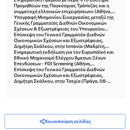
Προμηθειών της Παγκόσμιας Τράπεζας και η
συμμετοχή ελληνικών επιχειρήσεων» (Αθήνα,
15.07.2026)
Υπογραφή Mνημονίου Συνεργασίας μεταξύ της
Γενικής Γραμματείας Διεθνών Οικονομικών
Σχέσεων & Εξωστρέφειας του Υπουργείου
Εξωτερικών και της Περιφέρειας Δυτικής
Επίσκεψη του Γενικού Γραμματέα Διεθνών
Μακεδονίας (Κοζάνη, 16.07.2026)
Οικονομικών Σχέσεων και Εξωστρέφειας,
Δημήτρη Σκάλκου, στην Ισπανία (Μαδρίτη,
01.07.2026)
Ενημερωτική εκδήλωση για τον Ευρωπαϊκό και
Εθνικό Μηχανισμό Ελέγχου Άμεσων Ξένων
Επενδύσεων - FDI Screening (Αθήνα,
12.06.2026)
Επίσκεψη του Γενικού Γραμματέα Διεθνών
Οικονομικών Σχέσεων και Εξωστρέφειας,
Δημήτρη Σκάλκου, στην Τσεχία (Πράγα, 08-
09.06.2026)
Κοινοποίηση σελίδας