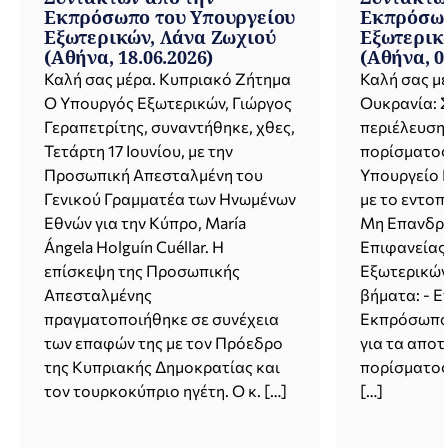
Εκπρόσωπο του Υπουργείου
Εκπρόσωπ
Εξωτερικών, Λάνα Ζωχιού
Εξωτερικ
(Αθήνα, 18.06.2026)
(Αθήνα, 0
Καλή σας μέρα. Κυπριακό Ζήτημα
Καλή σας μέ
Ο Υπουργός Εξωτερικών, Γιώργος
Ουκρανία: Σ
Γεραπετρίτης, συναντήθηκε, χθες,
περιέλευση
Τετάρτη 17 Ιουνίου, με την
πορίσματος
Προσωπική Απεσταλμένη του
Υπουργείο 
Γενικού Γραμματέα των Ηνωμένων
με το εντοπ
Εθνών για την Κύπρο, María
Μη Επανδρ
Ángela Holguín Cuéllar. Η
Επιφανείας
επίσκεψη της Προσωπικής
Εξωτερικών
Απεσταλμένης
βήματα: - 
πραγματοποιήθηκε σε συνέχεια
Εκπρόσωπο τ
των επαφών της με τον Πρόεδρο
για τα απο
της Κυπριακής Δημοκρατίας και
πορίσματος 
τον τουρκοκύπριο ηγέτη. Ο κ. […]
[…]