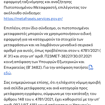
εφαρμογή ταξινόμησης και αναζήτησης
Πιστοποιημένου Μεταφραστή, επιλέγοντας τον
ακόλουθο σύνδεσμο:
https://metafraseis.services.gov.gr/
Επιπλέον, στον ίδιο σύνδεσμο, οι πιστοποιημένοι
μεταφραστές μπορούν να χρησιμοποιήσουν ειδική
εφαρμογή για να καταχωρούν τα στοιχεία των
μεταφράσεων και να λαμβάνουν μοναδικό σειριακό
αριθμό για αυτές, όπως προβλέπεται στον ν. 4781/2021 (
Α’ 31) και στην υπ’ αριθ. Π23ΜΕΤ-38227/30.07.2021
κοινή απόφαση των Υπουργών Εξωτερικών και
Επικρατείας (Β’ 3482). Για την απόφαση πατήστε
εδώ
.
Σας ενημερώνουμε επίσης, ότι η ελάχιστη νόμιμη αμοιβή
ανά σελίδα μετάφρασης και ανά κατηγορία προς
μετάφραση εγγράφου, σύμφωνα με την κατάταξη του
άρθρου 148 του ν. 4781/2021, έχει καθοριστεί με την υπ’
αριθ. 092.1/ΑΣ 4151 κοινή απόφαση των Υπουργών