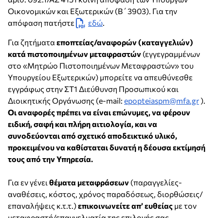
Οικονομικών και Εξωτερικών (Β΄3903). Για την
απόφαση πατήστε
εδώ
.
Για ζητήματα
εποπτείας/αναφορών (καταγγελιών)
κατά πιστοποιημένων μεταφραστών
(εγγεγραμμένων
στο «Μητρώο Πιστοποιημένων Μεταφραστών» του
Υπουργείου Εξωτερικών) μπορείτε να απευθύνεσθε
εγγράφως στην ΣΤ1 Διεύθυνση Προσωπικού και
Διοικητικής Οργάνωσης (e-mail:
epopteiaspm@mfa.gr
).
Οι αναφορές πρέπει να είναι επώνυμες, να φέρουν
ειδική, σαφή και πλήρη αιτιολογία, και να
συνοδεύονται από σχετικό αποδεικτικό υλικό,
προκειμένου να καθίσταται δυνατή η δέουσα εκτίμησή
τους από την Υπηρεσία.
Για εν γένει
θέματα μεταφράσεων
(παραγγελίες-
αναθέσεις, κόστος, χρόνος παραδόσεως, διορθώσεις/
επαναλήψεις κ.τ.τ.)
επικοινωνείτε απ’ ευθείας
με τον
μεταφραστή/επαγγελματία της επιλογής σας.