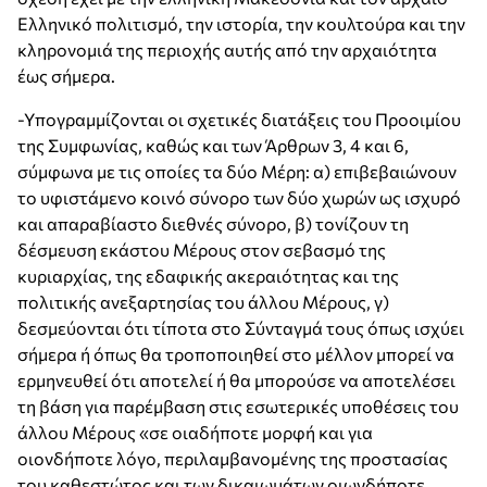
Ελληνικό πολιτισμό, την ιστορία, την κουλτούρα και την
κληρονομιά της περιοχής αυτής από την αρχαιότητα
έως σήμερα.
-Υπογραμμίζονται οι σχετικές διατάξεις του Προοιμίου
της Συμφωνίας, καθώς και των Άρθρων 3, 4 και 6,
σύμφωνα με τις οποίες τα δύο Μέρη: α) επιβεβαιώνουν
το υφιστάμενο κοινό σύνορο των δύο χωρών ως ισχυρό
και απαραβίαστο διεθνές σύνορο, β) τονίζουν τη
δέσμευση εκάστου Μέρους στον σεβασμό της
κυριαρχίας, της εδαφικής ακεραιότητας και της
πολιτικής ανεξαρτησίας του άλλου Μέρους, γ)
δεσμεύονται ότι τίποτα στο Σύνταγμά τους όπως ισχύει
σήμερα ή όπως θα τροποποιηθεί στο μέλλον μπορεί να
ερμηνευθεί ότι αποτελεί ή θα μπορούσε να αποτελέσει
τη βάση για παρέμβαση στις εσωτερικές υποθέσεις του
άλλου Μέρους «σε οιαδήποτε μορφή και για
οιονδήποτε λόγο, περιλαμβανομένης της προστασίας
του καθεστώτος και των δικαιωμάτων οιωνδήποτε