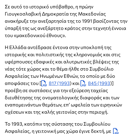
Σε αυτό το ιστορικό υπόβαθρο, η πρώην
Γιουγκοσλαβική Δημοκρατία της Μακεδονίας
ανακήρυξε την ανεξαρτησία της το 1991 βασίζοντας την
ύπαρξή της ως ανεξάρτητο κράτος στην τεχνητή έννοια
του «μακεδονικού έθνους».
Η Ελλάδα αντέδρασε έντονα στην υποκλοπή της
ιστορικής και πολιτιστικής της κληρονομιάς και στις
υφέρπουσες εδαφικές και αλυτρωτικές βλέψεις της
νέας τότε χώρας και το θέμα ήλθε στο Συμβούλιο
Ασφαλείας των Ηνωμένων Εθνών, το οποίο με δύο
αποφάσεις του [
817 (1993
) και
845 (1993
)]
προέβη σε συστάσεις για την εξεύρεση ταχείας
διευθέτησης της ονοματολογικής διαφοράς και των
εναπομεινάντων θεμάτων, επ’ ωφελεία των ειρηνικών
σχέσεων και της καλής γειτονίας στην περιοχή.
Το 1993, κατόπιν της σύστασης του Συμβουλίου
Ασφαλείας, η γειτονική μας χώρα έγινε δεκτή, με