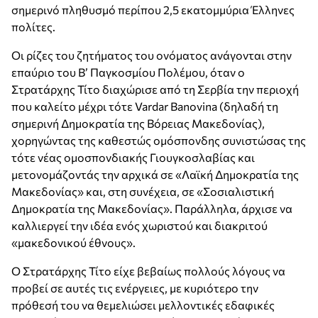
σημερινό πληθυσμό περίπου 2,5 εκατομμύρια Έλληνες
πολίτες.
Οι ρίζες του ζητήματος του ονόματος ανάγονται στην
επαύριο του Β’ Παγκοσμίου Πολέμου, όταν ο
Στρατάρχης Τίτο διαχώρισε από τη Σερβία την περιοχή
που καλείτο μέχρι τότε Vardar Banovina (δηλαδή τη
σημερινή Δημοκρατία της Βόρειας Μακεδονίας),
χορηγώντας της καθεστώς ομόσπονδης συνιστώσας της
τότε νέας ομοσπονδιακής Γιουγκοσλαβίας και
μετονομάζοντάς την αρχικά σε «Λαϊκή Δημοκρατία της
Μακεδονίας» και, στη συνέχεια, σε «Σοσιαλιστική
Δημοκρατία της Μακεδονίας». Παράλληλα, άρχισε να
καλλιεργεί την ιδέα ενός χωριστού και διακριτού
«μακεδονικού έθνους».
Ο Στρατάρχης Τίτο είχε βεβαίως πολλούς λόγους να
προβεί σε αυτές τις ενέργειες, με κυριότερο την
πρόθεσή του να θεμελιώσει μελλοντικές εδαφικές