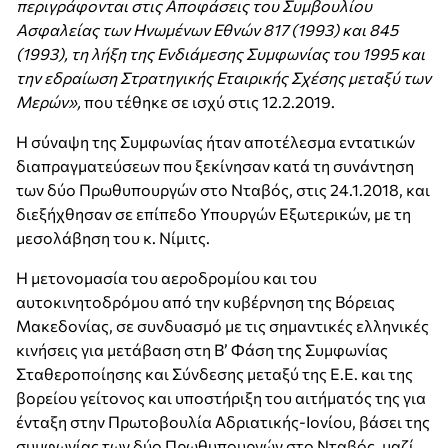
περιγράφονται στις Αποφάσεις του Συμβουλίου
Ασφαλείας των Ηνωμένων Εθνών 817 (1993) και 845
(1993), τη λήξη της Ενδιάμεσης Συμφωνίας του 1995 και
την εδραίωση Στρατηγικής Εταιρικής Σχέσης μεταξύ των
Μερών»,
που τέθηκε σε ισχύ στις 12.2.2019.
Η σύναψη της Συμφωνίας ήταν αποτέλεσμα εντατικών
διαπραγματεύσεων που ξεκίνησαν κατά τη συνάντηση
των δύο Πρωθυπουργών στο Νταβός, στις 24.1.2018, και
διεξήχθησαν σε επίπεδο Υπουργών Εξωτερικών, με τη
μεσολάβηση του κ. Νίμιτς.
Η μετονομασία του αεροδρομίου και του
αυτοκινητοδρόμου από την κυβέρνηση της Βόρειας
Μακεδονίας, σε συνδυασμό με τις σημαντικές ελληνικές
κινήσεις για μετάβαση στη Β’ Φάση της Συμφωνίας
Σταθεροποίησης και Σύνδεσης μεταξύ της Ε.Ε. και της
βορείου γείτονος και υποστήριξη του αιτήματός της για
ένταξη στην Πρωτοβουλία Αδριατικής-Ιονίου, βάσει της
συμφωνίας των δύο Πρωθυπουργών στο Νταβός, μαζί