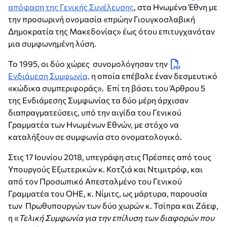
απόφαση της Γενικής Συνέλευσης
, στα Ηνωμένα Έθνη με
την προσωρινή ονομασία «πρώην Γιουγκοσλαβική
Δημοκρατία της Μακεδονίας» έως ότου επιτυγχανόταν
μια συμφωνημένη λύση.
Το 1995, οι δύο χώρες συνομολόγησαν την
Ενδιάμεση Συμφωνία,
η οποία επέβαλε έναν δεσμευτικό
«κώδικα συμπεριφοράς». Επί τη βάσει του Άρθρου 5
της Ενδιάμεσης Συμφωνίας τα δύο μέρη άρχισαν
διαπραγματεύσεις, υπό την αιγίδα του Γενικού
Γραμματέα των Ηνωμένων Εθνών, με στόχο να
καταλήξουν σε συμφωνία στο ονοματολογικό.
Στις 17 Ιουνίου 2018, υπεγράφη στις Πρέσπες από τους
Υπουργούς Εξωτερικών κ. Κοτζιά και Ντιμιτρόφ, και
από τον Προσωπικό Απεσταλμένο του Γενικού
Γραμματέα του ΟΗΕ, κ. Νίμιτς, ως μάρτυρα, παρουσία
των Πρωθυπουργών των δύο χωρών κ. Τσίπρα και Ζάεφ,
η «
Τελική Συμφωνία για την επίλυση των διαφορών που