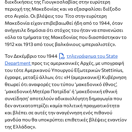
διεκδικήσεις της Γιουγκοσλαβίας στην ευρύτερη
περιοχή της Μακεδονίας και να εξασφαλίσει διέξοδο
στο Αιγαίο. Οι βλέψεις του Τίτο στην ευρύτερη
Μακεδονία είχαν επιβεβαιωθεί ήδη από το 1944, όταν
ανήγγειλε δημόσια ότι στόχος του ήταν να επανενώσει
«όλα τα τμήματα της Μακεδονίας που διασπάστηκαν το
1912 και 1913 από τους βαλκάνιους ιμπεριαλιστές».
Τον Δεκέμβριο του 1944
τηλεγράφημα του State
Department
προς τις αμερικανικές Αρχές, με υπογραφή
του τότε Αμερικανού Υπουργού Εξωτερικών Stettinius,
έγραφε, μεταξύ άλλων, ότι: «Η (αμερικανική) Κυβέρνηση
θεωρεί ότι αναφορές του τύπου ‘μακεδονικό έθνος’,
‘μακεδονική Μητέρα Πατρίδα’ ή ‘μακεδονική εθνική
συνείδηση’ αποτελούν αδικαιολόγητη δημαγωγία που
δεν αντικατοπτρίζει καμία πολιτική πραγματικότητα
και βλέπει σε αυτές την αναγέννηση ενός πιθανού
μανδύα που θα υποκρύπτει επιθετικές βλέψεις εναντίον
της Ελλάδας».