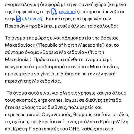
ονοματολογική διαφορά με τη γειτονική χώρα [κείμενο
της Συμφωνίας, στην
αγγλική
(επίσημο κείμενο) και
στην
ελληνική
]. Ειδικότερα, η «Συμφωνία των
Πρεσπών» προβλέπει, μεταξύ άλλων, τα ακόλουθα:
Το όνομα της χώρας είναι «Δημοκρατία της Βόρειας
Μακεδονίας» (‘Republic of North Macedonia’) και το
σύντομο όνομα «Βόρεια Μακεδονία» (‘North
Macedonia’). Πρόκειται για σύνθετη ονομασία με
γεωγραφικό προσδιορισμό στον όρο «Μακεδονία»,
προκειμένου να γίνεται η διάκριση με την ελληνική
περιοχή της Μακεδονίας.
-Το όνομα αυτό είναι για όλες τις χρήσεις και για όλους
τους σκοπούς, erga omnes. Ισχύει σε διεθνές επίπεδο,
ήτοι σε όλους τους διεθνείς, πολυμερείς και
περιφερειακούς Οργανισμούς, θεσμούς και fora, σε όλες
τις σχέσεις της βορείου γείτονος με όλα τα Κράτη-Μέλη
και Κράτη-Παρατηρητές του ΟΗΕ, καθώς και στο