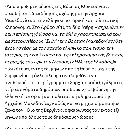
-Αποκήρυξη, εκ μέρους της Βόρειας Μακεδονίας,
οιασδήποτε διεκδίκησης σχέσης με την Αρχαία
Μακεδονία και την ελληνική ιστορική και πολιτιστική
κληρονομιά. Στο Άρθρο 7(4), τα δύο Μέρη «
σημειώνουν
ότι η επίσημη γλώσσα και τα άλλα χαρακτηριστικά του
Δεύτερου Μέρους (ΣΗΜ.: της Βόρειας Μακεδονίας) δεν
έχουν σχέση με τον αρχαίο ελληνικό πολιτισμό, την
ιστορία, την κουλτούρα και την κληρονομιά της βόρειας
περιοχής του Πρώτου Μέρους (ΣΗΜ.: της Ελλάδας)
».
Ειδικότερα, εντός έξι μηνών από τη θέση σε ισχύ της
Συμφωνίας, η άλλη πλευρά αναλαμβάνει να
αναθεωρήσει το πρόγραμμα «εξαρχαϊσμού» (αγάλματα,
κτίρια, ονόματα δημόσιων υποδομών), σεβόμενη την
ελληνική ιστορική και πολιτιστική κληρονομιά της
Αρχαίας Μακεδονίας, καθώς και να μη χρησιμοποιήσει
ξανά τον Ήλιο της Βεργίνας, αφαιρώντας τον εντός έξι
μηνών από όλους τους δημόσιους χώρους.
-Άμεση, εντός μηνός από την υπογραφή της Συμφωνίας,