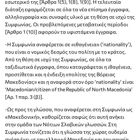
εσωτερικό της [Άρθρα 1(5), 1(8), 1(9)]. Η τελευταία
διάταξη εφαρμόζεται σε όλα τα νέα επίσημα έγγραφα,
αλληλογραφία και συναφές υλικό με τη θέση σε ισχύ της
Συμφωνίας. Οι προβλεπόμενες μεταβατικές περίοδοι
[Άρθρο 1 (10)] αφορούν τα υφιστάμενα έγγραφα.
-Η Συμφωνία αναφέρεται σε «ιθαγένεια» (‘nationality’),
που είναι ο νομικός δεσμός του πολίτη με το κράτος.
Από τη θέση σε ισχύ της Συμφωνίας, σε όλα τα
ταξιδιωτικά έγγραφα, όπου καταγράφεται η ιθαγένεια,
προστίθεται και η ένδειξη «πολίτης της Βόρειας
Μακεδονίας» και η αναφορά στον όρο ‘nationality’ είναι
‘Macedonian/citizen of the Republic of North Macedonia’
[Αρ. 1 παρ. 3 (β)].
-Ως προς τη γλώσσα, που αναφέρεται στη Συμφωνία ως
«Μακεδονική», καθορίζεται σαφώς ότι αυτή ανήκει
στην ομάδα των Νότιων Σλαβικών γλωσσών. Στη
Συμφωνία τονίζεται ότι η γλώσσα της χώρας ουδεμία
σχέση έχει με την ελληνική Μακεδονία και τον αρχαίο