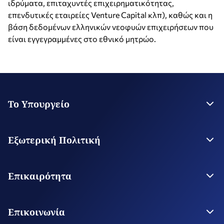
ιδρύματα, επιταχυντές επιχειρηματικότητας,
επενδυτικές εταιρείες Venture Capital κλπ), καθώς και η
βάση δεδομένων ελληνικών νεοφυών επιχειρήσεων που
είναι εγγεγραμμένες στο εθνικό μητρώο.
Το Υπουργείο
Η Ηγεσία
Στρατηγικό Σχέδιο
Εξωτερική Πολιτική
Εποπτευόμενοι Οργανισμοί
Οι εγκαταστάσεις του ΥΠΕΞ
Διμερείς Σχέσεις της Ελλάδος
Οργανισμός ΥΠΕΞ
Ειδικά Θέματα Εξωτερικής Πολιτικής
Επικαιρότητα
Περιφερειακή Πολιτική
Παγκόσμια Ζητήματα
Ροή Ειδήσεων
Εθνικό Συμβούλιο Εξωτερικής Πολιτικής
Πρώτο Θέμα
Επικοινωνία
Δράσεις Οικονομικής Διπλωματίας