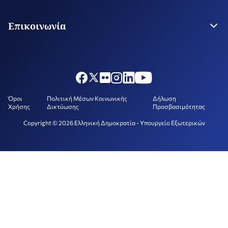
Παγκόσμια Ζητήματα
Ροή Ειδήσεων
Εθνικό Συμβούλιο Εξωτερικής Πολιτικής
Πρώτο Θέμα
Επικοινωνία
Δράσεις Οικονομικής Διπλωματίας
Nέα Απόδημου Ελληνισμού
Φόρμα Επικοινωνίας
Νέα Δημόσιας Διπλωματίας
Επικοινωνία στο Υπουργείο
Στοιχεία Επικοινωνίας Αρχών Εξωτερικού
Ξένες Αρχές στην Ελλάδα
Όροι
Πολιτική Μέσων Κοινωνικής
Δήλωση
Χρήσης
Δικτύωσης
Προσβασιμότητας
Copyright © 2026 Ελληνική Δημοκρατία - Υπουργείο Εξωτερικών